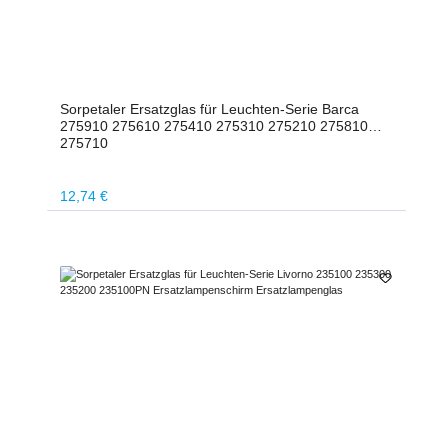
Sorpetaler Ersatzglas für Leuchten-Serie Barca
275910 275610 275410 275310 275210 275810
275710
Regulärer Preis:
12,74 €