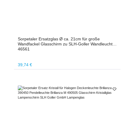
Sorpetaler Ersatzglas Ø ca. 21cm für große
Wandfackel Glasschirm zu SLH-Goller Wandleuchte
46561
Regulärer Preis:
39,74 €