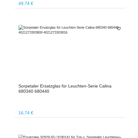
Regulärer Preis:
49,74 €
Sorpetaler Ersatzglas für Leuchten-Serie Calina
680340 680440
Regulärer Preis:
16,74 €