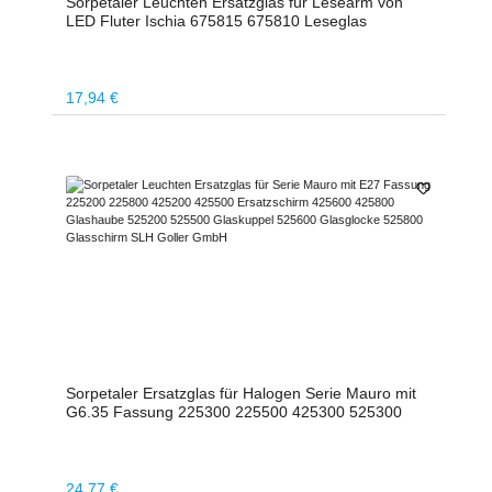
Sorpetaler Leuchten Ersatzglas für Lesearm von
LED Fluter Ischia 675815 675810 Leseglas
Regulärer Preis:
17,94 €
Sorpetaler Ersatzglas für Halogen Serie Mauro mit
G6.35 Fassung 225300 225500 425300 525300
Regulärer Preis:
24,77 €