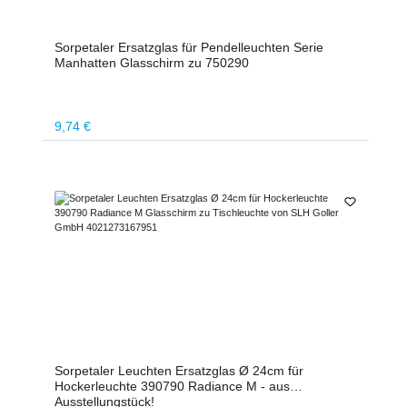
Sorpetaler Ersatzglas für Pendelleuchten Serie
Manhatten Glasschirm zu 750290
Regulärer Preis:
9,74 €
Sorpetaler Leuchten Ersatzglas Ø 24cm für
Hockerleuchte 390790 Radiance M - aus
Ausstellungstück!