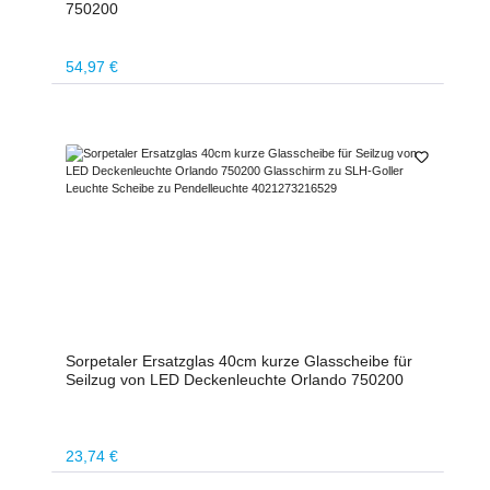
750200
Regulärer Preis:
54,97 €
Sorpetaler Ersatzglas 40cm kurze Glasscheibe für
Seilzug von LED Deckenleuchte Orlando 750200
Regulärer Preis:
23,74 €