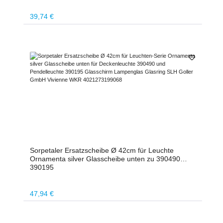
Regulärer Preis:
39,74 €
Sorpetaler Ersatzscheibe Ø 42cm für Leuchte
Ornamenta silver Glasscheibe unten zu 390490
390195
Regulärer Preis:
47,94 €