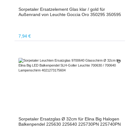
Sorpetaler Ersatzelement Glas klar / gold für
Außenrand von Leuchte Goccia Oro 350295 350595
Regulärer Preis:
7,94 €
Sorpetaler Ersatzglas Ø 32cm für Elina Big Halogen
Balkenpendel 225630 225640 225730PN 225740PN