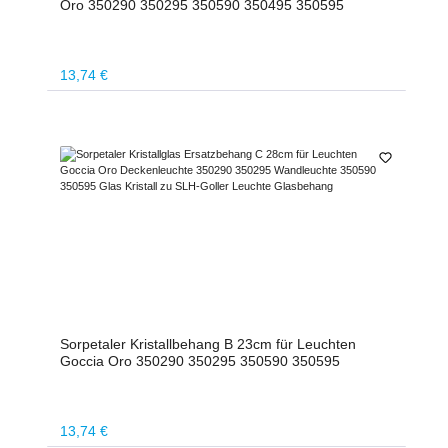
Oro 350290 350295 350590 350495 350595
Regulärer Preis:
13,74 €
Sorpetaler Kristallbehang B 23cm für Leuchten
Goccia Oro 350290 350295 350590 350595
Regulärer Preis:
13,74 €