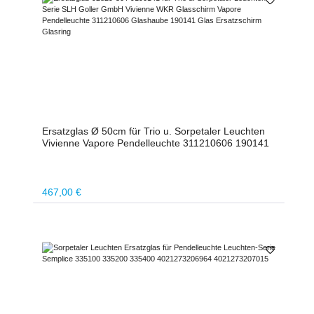
Ersatzglas Ø 50cm für Trio u. Sorpetaler Leuchten
Vivienne Vapore Pendelleuchte 311210606 190141
Regulärer Preis:
467,00 €