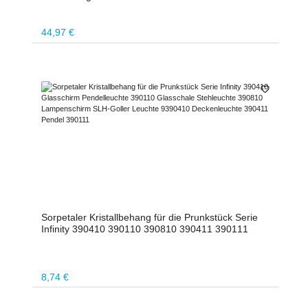
Regulärer Preis:
44,97 €
Sorpetaler Kristallbehang für die Prunkstück Serie
Infinity 390410 390110 390810 390411 390111
Regulärer Preis:
8,74 €