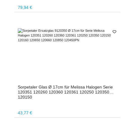
Regulärer Preis:
79,94 €
Sorpetaler Glas Ø 17cm für Melissa Halogen Serie
120351 120260 120360 120361 120250 120350
120150
Regulärer Preis:
43,77 €