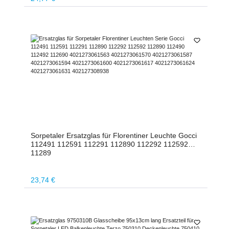
Sorpetaler Ersatzglas für Florentiner Leuchte Gocci
112491 112591 112291 112890 112292 112592
11289
Regulärer Preis:
23,74 €