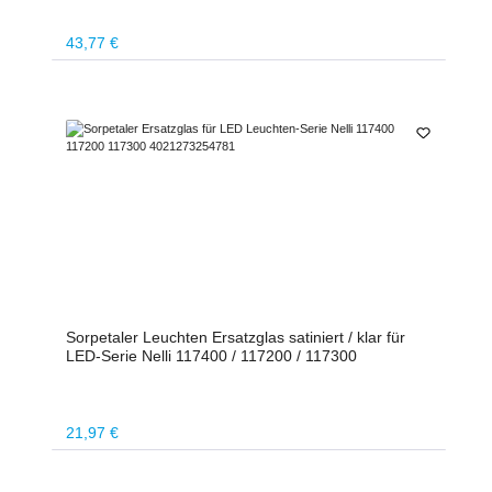
Regulärer Preis:
43,77 €
Sorpetaler Leuchten Ersatzglas satiniert / klar für
LED-Serie Nelli 117400 / 117200 / 117300
Regulärer Preis:
21,97 €