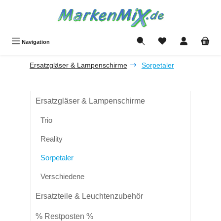
Zum Hauptinhalt springen
Du hast 0 Produkte a
Navigation
Ersatzgläser & Lampenschirme
Sorpetaler
Ersatzgläser & Lampenschirme
Trio
Reality
Sorpetaler
Verschiedene
Ersatzteile & Leuchtenzubehör
% Restposten %