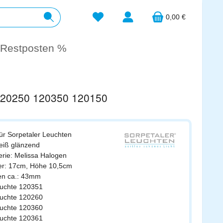
Du hast 0 Produkte auf dem Merkzett
0,00 €
Restposten %
 120250 120350 120150
für
Sorpetaler
Leuchten
weiß glänzend
erie: Melissa Halogen
er: 17cm, Höhe 10,5cm
en ca.: 43mm
leuchte 120351
leuchte 120260
leuchte 120360
leuchte 120361