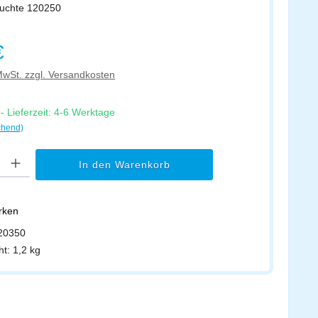
leuchte 120250
s:
€
 MwSt. zzgl. Versandkosten
 Lieferzeit: 4-6 Werktage
chend)
l: Gib den gewünschten Wert ein oder benutze die Schaltflächen um di
In den Warenkorb
erken
20350
ht:
1,2 kg