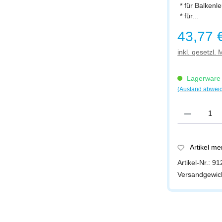
* für Balken
* für...
Regulärer Prei
43,77 
inkl. gesetzl.
Lagerware -
(Ausland abwei
Produkt Anzah
Artikel m
Artikel-Nr.:
91
Versandgewic