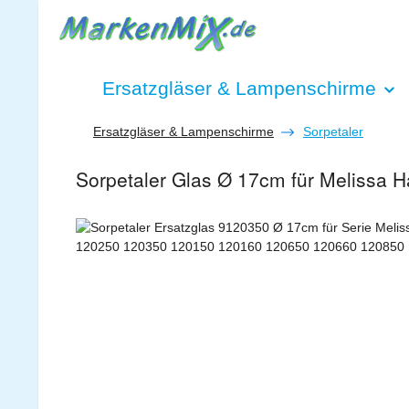
 Hauptinhalt springen
Zur Suche springen
Zur Hauptnavigation springen
Ersatzgläser & Lampenschirme
Ersatzgläser & Lampenschirme
Sorpetaler
Sorpetaler Glas Ø 17cm für Melissa
Bildergalerie überspringen