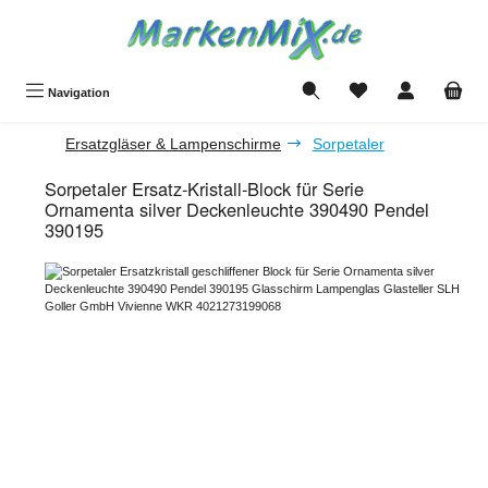
Zum Hauptinhalt springen
Du hast 0 Produkte a
Navigation
Ersatzgläser & Lampenschirme
Sorpetaler
Sorpetaler Ersatz-Kristall-Block für Serie
Ornamenta silver Deckenleuchte 390490 Pendel
390195
Bildergalerie überspringen