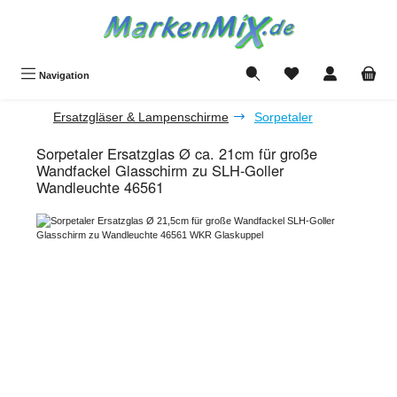
Zum Hauptinhalt springen
Du hast 0 Produkte a
Navigation
Ersatzgläser & Lampenschirme
Sorpetaler
Sorpetaler Ersatzglas Ø ca. 21cm für große
Wandfackel Glasschirm zu SLH-Goller
Wandleuchte 46561
Bildergalerie überspringen