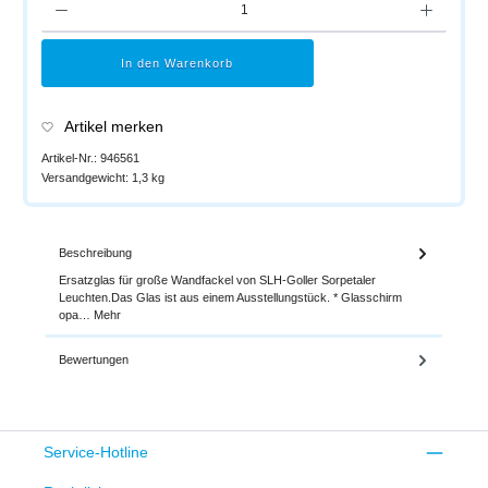
In den Warenkorb
Artikel merken
Artikel-Nr.:
946561
Versandgewicht:
1,3 kg
Beschreibung
Ersatzglas für große Wandfackel von SLH-Goller Sorpetaler
Leuchten.Das Glas ist aus einem Ausstellungstück. * Glasschirm
opa…
Mehr
Bewertungen
Service-Hotline