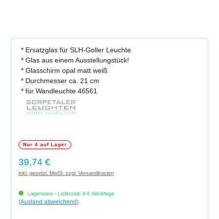
* Ersatzglas für SLH-Goller Leuchte
* Glas aus einem Ausstellungstück!
* Glasschirm opal matt weiß
* Durchmesser ca. 21 cm
* für Wandleuchte 46561
Nur 4 auf Lager
Regulärer Preis:
39,74 €
inkl. gesetzl. MwSt. zzgl. Versandkosten
Lagerware - Lieferzeit: 4-6 Werktage
(Ausland abweichend)
Produkt Anzahl: Gib den gewünschten Wert ein oder benutze die Schaltflächen um di