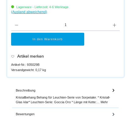
Lagerware - Lieferzeit: 4-6 Werktage
(Ausland abweichend)
Produkt Anzahl: Gib den gewünschten Wert ein oder benutze die Schaltflächen um di
In den Warenkorb
Artikel merken
Artikel-Nr.:
935029B
Versandgewicht:
0,17 kg
Beschreibung
Kristallbehang Behang für Leuchten-Serie von Sorpetaler. * Kristall-
Glas klar* Leuchten-Serie: Goccia Oro * Länge mit Kette:…
Mehr
Bewertungen