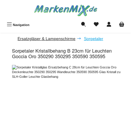
Zum Hauptinhalt springen
Du hast 0 Produkte a
Navigation
Ersatzgläser & Lampenschirme
Sorpetaler
Sorpetaler Kristallbehang B 23cm für Leuchten
Goccia Oro 350290 350295 350590 350595
Bildergalerie überspringen