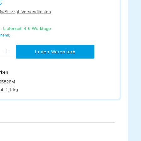
€
 MwSt. zzgl. Versandkosten
 Lieferzeit: 4-6 Werktage
chend)
l: Gib den gewünschten Wert ein oder benutze die Schaltflächen um di
In den Warenkorb
erken
05826M
ht:
1,1 kg