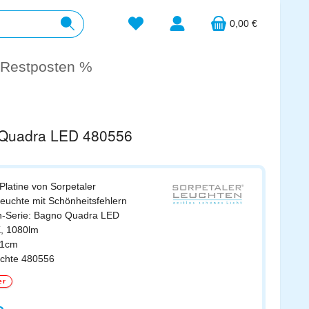
Du hast 0 Produkte auf dem Merkzett
0,00 €
Restposten %
 Quadra LED 480556
Platine von Sorpetaler
Leuchte mit Schönheitsfehlern
n-Serie: Bagno Quadra LED
, 1080lm
81cm
uchte 480556
er
s: