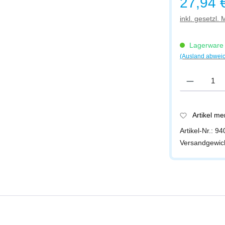
27,94 
inkl. gesetzl.
Lagerware -
(Ausland abwei
Produkt Anzah
Artikel m
Artikel-Nr.:
94
Versandgewic