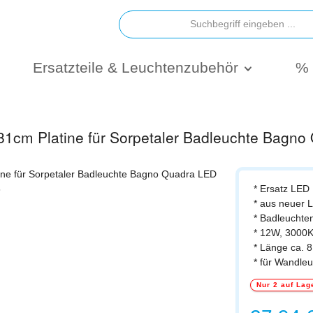
Ersatzteile & Leuchtenzubehör
% 
cm Platine für Sorpetaler Badleuchte Bagno
* Ersatz LED 
* aus neuer 
* Badleuchte
* 12W, 3000K
* Länge ca. 
* für Wandle
Nur 2 auf Lag
Regulärer Prei