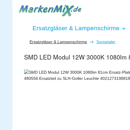
 Hauptinhalt springen
Zur Suche springen
Zur Hauptnavigation springen
Ersatzgläser & Lampenschirme
Ersatzgläser & Lampenschirme
Sorpetaler
SMD LED Modul 12W 3000K 1080lm 81
Bildergalerie überspringen