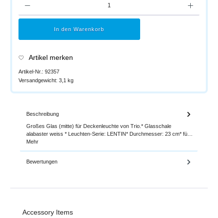
In den Warenkorb
Artikel merken
Artikel-Nr.:
92357
Versandgewicht:
3,1 kg
Beschreibung
Großes Glas (mitte) für Deckenleuchte von Trio.* Glasschale
alabaster weiss * Leuchten-Serie: LENTIN* Durchmesser: 23 cm* fü…
Mehr
Bewertungen
Produktgalerie überspringen
Accessory Items