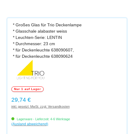
* Großes Glas für Trio Deckenlampe
* Glasschale alabaster weiss
* Leuchten-Serie: LENTIN
* Durchmesser: 23 cm
* für Deckenleuchte 638090607,
* für Deckenleuchte 638090624
Nur 1 auf Lager
Regulärer Preis:
29,74 €
inkl. gesetzl. MwSt. zzgl. Versandkosten
Lagerware - Lieferzeit: 4-6 Werktage
(Ausland abweichend)
Produkt Anzahl: Gib den gewünschten Wert ein oder benutze die Schaltflächen um di