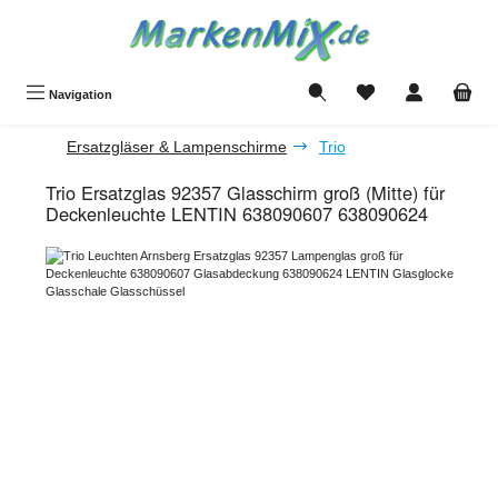
Zum Hauptinhalt springen
Du hast 0 Produkte a
Navigation
Ersatzgläser & Lampenschirme
Trio
Trio Ersatzglas 92357 Glasschirm groß (Mitte) für
Deckenleuchte LENTIN 638090607 638090624
Bildergalerie überspringen