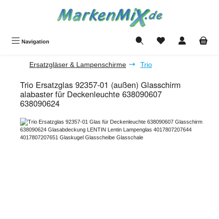
Zum Hauptinhalt springen
Du hast 0 Produkte a
Navigation
Ersatzgläser & Lampenschirme
Trio
Trio Ersatzglas 92357-01 (außen) Glasschirm
alabaster für Deckenleuchte 638090607
638090624
Bildergalerie überspringen