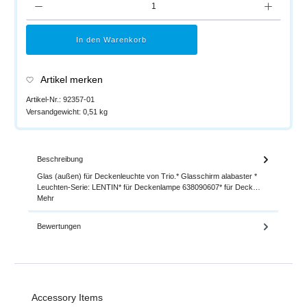
In den Warenkorb
Artikel merken
Artikel-Nr.:
92357-01
Versandgewicht:
0,51 kg
Beschreibung
Glas (außen) für Deckenleuchte von Trio.* Glasschirm alabaster *
Leuchten-Serie: LENTIN* für Deckenlampe 638090607* für Deck…
Mehr
Bewertungen
Produktgalerie überspringen
Accessory Items