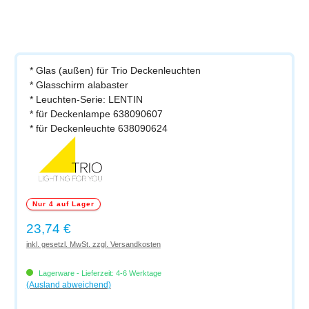
* Glas (außen) für Trio Deckenleuchten
* Glasschirm alabaster
* Leuchten-Serie: LENTIN
* für Deckenlampe 638090607
* für Deckenleuchte 638090624
Nur 4 auf Lager
Regulärer Preis:
23,74 €
inkl. gesetzl. MwSt. zzgl. Versandkosten
Lagerware - Lieferzeit: 4-6 Werktage
(Ausland abweichend)
Produkt Anzahl: Gib den gewünschten Wert ein oder benutze die Schaltflächen um di