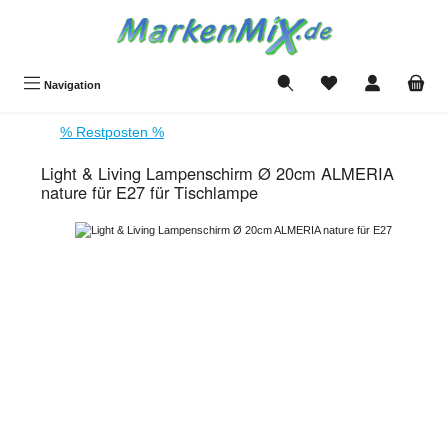
Zum Hauptinhalt springen
Du hast 0 Produkte a
Navigation
% Restposten %
Light & Living Lampenschirm Ø 20cm ALMERIA
nature für E27 für Tischlampe
Bildergalerie überspringen