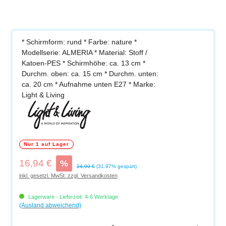
* Schirmform: rund * Farbe: nature *
Modellserie: ALMERIA * Material: Stoff /
Katoen-PES * Schirmhöhe: ca. 13 cm *
Durchm. oben: ca. 15 cm * Durchm. unten:
ca. 20 cm * Aufnahme unten E27 * Marke:
Light & Living
Nur 1 auf Lager
Verkaufspreis:
16,94 €
%
Regulärer Preis:
24,90 €
(31.97% gespart)
inkl. gesetzl. MwSt. zzgl. Versandkosten
Lagerware - Lieferzeit: 4-6 Werktage
(Ausland abweichend)
Produkt Anzahl: Gib den gewünschten Wert ein oder benutze die Schaltflächen um di