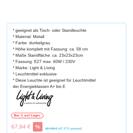
* geeignet als Tisch- oder Standleuchte
* Material: Metall
* Farbe: dunkelgrau
* Höhe komplett mit Fassung: ca. 58 cm
* Maße Standfläche: ca. 23x23x23cm
* Fassung: E27 max. 60W / 230V
* Marke: Light & Living
* Leuchtmittel exklusive
* Diese Leuchte ist geeignet für Leuchtmittel
der Energieklassen A+ bis E
Nur 1 auf Lager
Verkaufspreis:
67,94 €
%
Regulärer Preis:
117,90 €
(42.37% gespart)