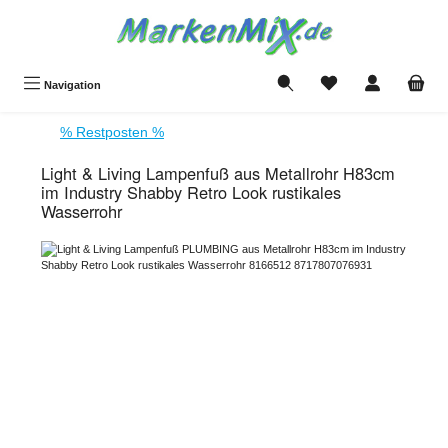
Zum Hauptinhalt springen
Du hast 0 Produkte a
Navigation
% Restposten %
Light & Living Lampenfuß aus Metallrohr H83cm
im Industry Shabby Retro Look rustikales
Wasserrohr
Bildergalerie überspringen