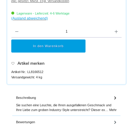
inkl. gesetzl. MwSt. zzgl. Versandkosten
Lagerware - Lieferzeit: 4-6 Werktage
(Ausland abweichend)
Produkt Anzahl: Gib den gewünschten Wert ein oder benutze die Schaltflächen um di
In den Warenkorb
Artikel merken
Artikel-Nr.:
LL8166512
Versandgewicht:
4 kg
Beschreibung
Sie suchen eine Leuchte, die Ihren ausgefallenen Geschmack und
Ihre Liebe zum groben Industry-Style unterstreicht? Dieser ex…
Mehr
Bewertungen