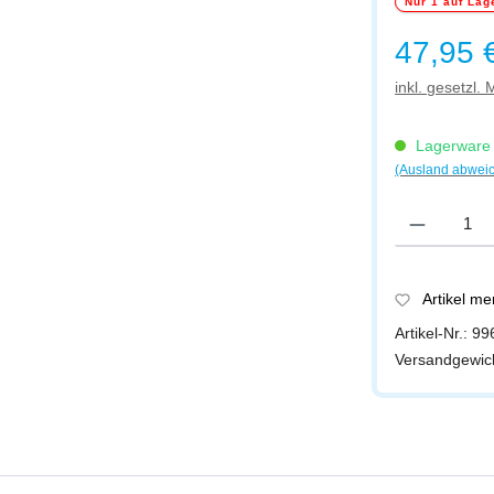
Nur 1 auf Lag
Regulärer Prei
47,95 
inkl. gesetzl.
Lagerware -
(Ausland abwei
Produkt Anzah
Artikel m
Artikel-Nr.:
99
Versandgewic