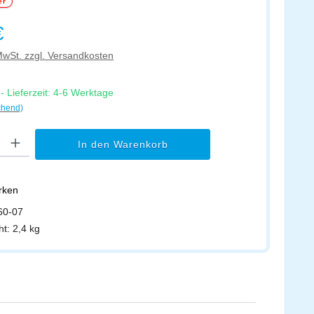
er
s:
€
 MwSt. zzgl. Versandkosten
 Lieferzeit: 4-6 Werktage
chend)
l: Gib den gewünschten Wert ein oder benutze die Schaltflächen um di
In den Warenkorb
erken
60-07
ht:
2,4 kg