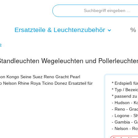
Ersatzteile & Leuchtenzubehör
% 
e
 Standleuchten Wegeleuchten und Pollerleuchte
* Erdspieß fü
* Typ / Beze
* passend zu
- Hudson - K
- Reno - Grac
- Logone - S
- Gambia - G
- Nelson - Ro