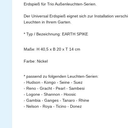
Erdspieß für Trio Außenleuchten-Serien.
Der Universal Erdspieß eignet sich zur Installation versch
Leuchten in Ihrem Garten.
* Typ / Bezeichnung: EARTH SPIKE
Maße: H 40,5 x B 20 x T 14 cm
Farbe: Nickel
* passend zu folgenden Leuchten-Serien:
- Hudson - Kongo - Seine - Suez
- Reno - Gracht - Pearl - Sambesi
- Logone - Shannon - Hoosic
- Gambia - Ganges - Tanaro - Rhine
- Nelson - Roya - Ticino - Donez