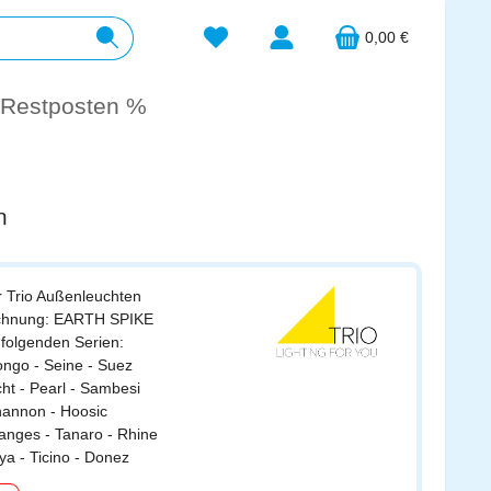
Du hast 0 Produkte auf dem Merkzett
0,00 €
Restposten %
n
r Trio Außenleuchten
ichnung: EARTH SPIKE
 folgenden Serien:
ongo - Seine - Suez
ht - Pearl - Sambesi
hannon - Hoosic
anges - Tanaro - Rhine
ya - Ticino - Donez