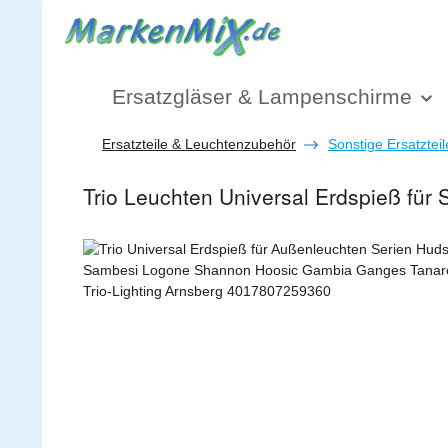
 Hauptinhalt springen
Zur Suche springen
Zur Hauptnavigation springen
Ersatzgläser & Lampenschirme
Ersatzteile & Leuchtenzubehör
Sonstige Ersatzteil
Trio Leuchten Universal Erdspieß für
Bildergalerie überspringen