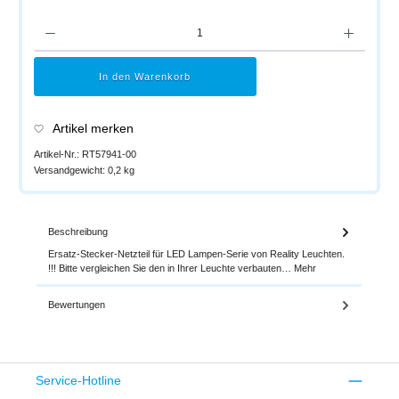
Produkt Anzahl: Gib den gewünschten Wert ein oder benutze die Schaltflächen um di
In den Warenkorb
Artikel merken
Artikel-Nr.:
RT57941-00
Versandgewicht:
0,2 kg
Beschreibung
Ersatz-Stecker-Netzteil für LED Lampen-Serie von Reality Leuchten.
!!! Bitte vergleichen Sie den in Ihrer Leuchte verbauten…
Mehr
Bewertungen
Service-Hotline