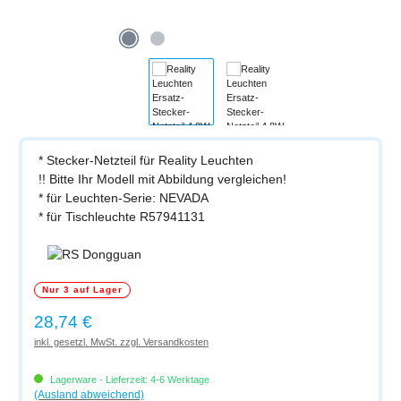
* Stecker-Netzteil für Reality Leuchten
!! Bitte Ihr Modell mit Abbildung vergleichen!
* für Leuchten-Serie: NEVADA
* für Tischleuchte R57941131
Nur 3 auf Lager
Regulärer Preis:
28,74 €
inkl. gesetzl. MwSt. zzgl. Versandkosten
Lagerware - Lieferzeit: 4-6 Werktage
(Ausland abweichend)