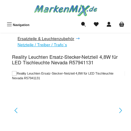
Zum Hauptinhalt springen
Du hast 0 Produkte a
Navigation
Ersatzteile & Leuchtenzubehör
Netzteile / Treiber / Trafo`s
Reality Leuchten Ersatz-Stecker-Netzteil 4,8W für
LED Tischleuchte Nevada R57941131
Bildergalerie überspringen