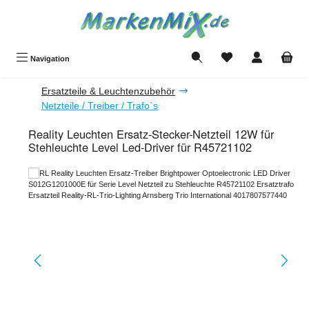
Zum Hauptinhalt springen
Du hast 0 Produkte a
Navigation
Ersatzteile & Leuchtenzubehör
Netzteile / Treiber / Trafo`s
Reality Leuchten Ersatz-Stecker-Netzteil 12W für
Stehleuchte Level Led-Driver für R45721102
Bildergalerie überspringen