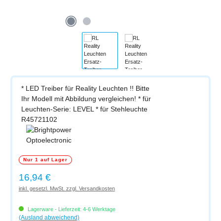
* LED Treiber für Reality Leuchten !! Bitte
Ihr Modell mit Abbildung vergleichen! * für
Leuchten-Serie: LEVEL * für Stehleuchte
R45721102
Nur 1 auf Lager
Regulärer Preis:
16,94 €
inkl. gesetzl. MwSt. zzgl. Versandkosten
Lagerware - Lieferzeit: 4-6 Werktage
(Ausland abweichend)