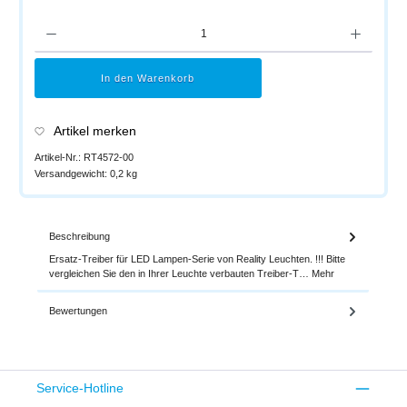
Produkt Anzahl: Gib den gewünschten Wert ein oder benutze die Schaltflächen um di
In den Warenkorb
Artikel merken
Artikel-Nr.:
RT4572-00
Versandgewicht:
0,2 kg
Beschreibung
Ersatz-Treiber für LED Lampen-Serie von Reality Leuchten. !!! Bitte
vergleichen Sie den in Ihrer Leuchte verbauten Treiber-T…
Mehr
Bewertungen
Service-Hotline