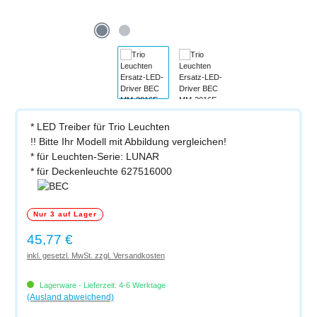
* LED Treiber für Trio Leuchten
!! Bitte Ihr Modell mit Abbildung vergleichen!
* für Leuchten-Serie: LUNAR
* für Deckenleuchte 627516000
Nur 3 auf Lager
Regulärer Preis:
45,77 €
inkl. gesetzl. MwSt. zzgl. Versandkosten
Lagerware - Lieferzeit: 4-6 Werktage
(Ausland abweichend)