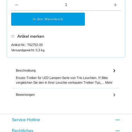
Produkt Anzahl: Gib den gewünschten Wert ein oder benutze die Schaltflächen um di
In den Warenkorb
Artikel merken
Artikel-Nr.:
T62752-00
Versandgewicht:
0,3 kg
Beschreibung
Ersatz-Treiber für LED Lampen-Serie von Trio Leuchten. !!! Bitte
vergleichen Sie den in Ihrer Leuchte verbauten Treiber-Typ,…
Mehr
Bewertungen
Service-Hotline
Rechtliches