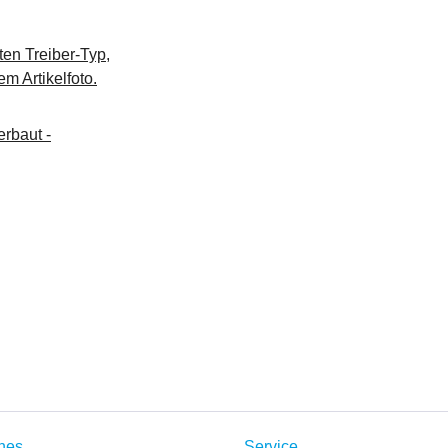
ten Treiber-Typ,
m Artikelfoto.
rbaut -
ches
Service