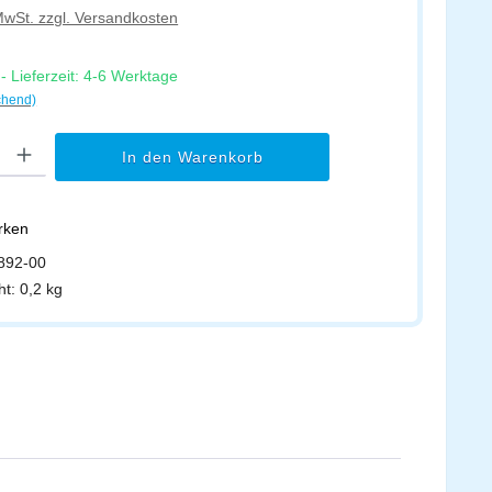
 MwSt. zzgl. Versandkosten
 Lieferzeit: 4-6 Werktage
chend)
l: Gib den gewünschten Wert ein oder benutze die Schaltflächen um di
In den Warenkorb
erken
892-00
ht:
0,2 kg