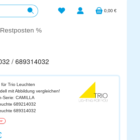
Du hast 0 Produkte auf dem Merkzett
0,00 €
Restposten %
4032 / 689314032
 für Trio Leuchten
odell mit Abbildung vergleichen!
en-Serie: CAMILLA
leuchte 689214032
leuchte 689314032
er
s:
€