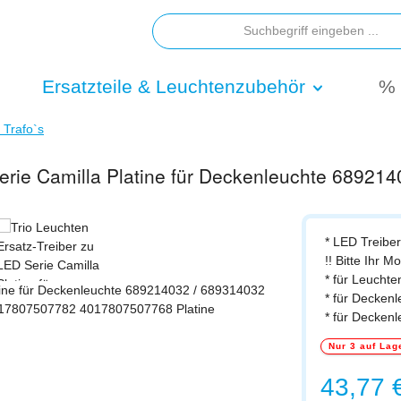
Ersatzteile & Leuchtenzubehör
% 
/ Trafo`s
Serie Camilla Platine für Deckenleuchte 68921
* LED Treiber
!! Bitte Ihr M
* für Leucht
* für Decken
* für Decken
Nur 3 auf Lag
Regulärer Prei
43,77 