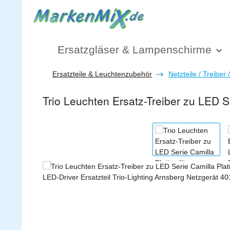
 Hauptinhalt springen
Zur Suche springen
Zur Hauptnavigation springen
Ersatzgläser & Lampenschirme
Ersatzteile & Leuchtenzubehör
Netzteile / Treiber 
Trio Leuchten Ersatz-Treiber zu LED 
Bildergalerie überspringen