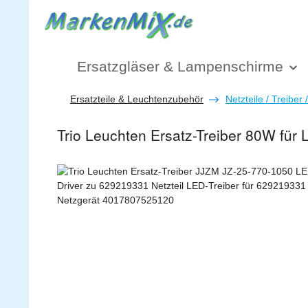
 Hauptinhalt springen
Zur Suche springen
Zur Hauptnavigation springen
Ersatzgläser & Lampenschirme
Ersatzteile & Leuchtenzubehör
Netzteile / Treiber 
Trio Leuchten Ersatz-Treiber 80W für
Bildergalerie überspringen