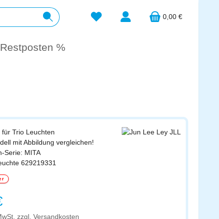
Du hast 0 Produkte auf dem Merkzett
0,00 €
Restposten %
 für Trio Leuchten
odell mit Abbildung vergleichen!
n-Serie: MITA
leuchte 629219331
er
s:
€
 MwSt. zzgl. Versandkosten