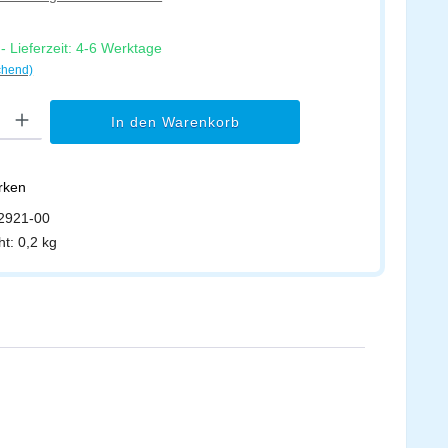
 Lieferzeit: 4-6 Werktage
chend)
l: Gib den gewünschten Wert ein oder benutze die Schaltflächen um di
In den Warenkorb
erken
2921-00
ht:
0,2 kg