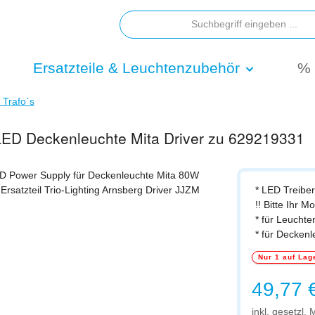
Ersatzteile & Leuchtenzubehör
% 
/ Trafo`s
 LED Deckenleuchte Mita Driver zu 629219331
* LED Treiber
!! Bitte Ihr M
* für Leuchte
* für Decken
Nur 1 auf Lag
Regulärer Prei
49,77 
inkl. gesetzl.