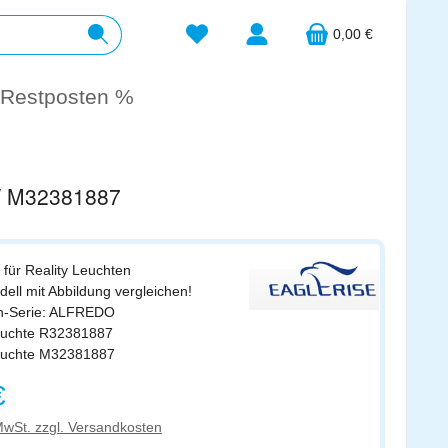
Du hast 0 Produkte auf dem Merkzett
0,00 €
Restposten %
7 / M32381887
 für Reality Leuchten
odell mit Abbildung vergleichen!
en-Serie: ALFREDO
leuchte R32381887
leuchte M32381887
s:
€
 MwSt. zzgl. Versandkosten