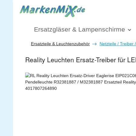
 Hauptinhalt springen
Zur Suche springen
Zur Hauptnavigation springen
Ersatzgläser & Lampenschirme
Ersatzteile & Leuchtenzubehör
Netzteile / Treiber 
Reality Leuchten Ersatz-Treiber für 
Bildergalerie überspringen