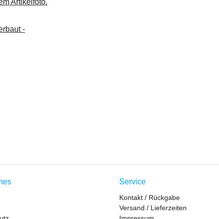
m Artikelfoto.
rbaut -
ches
Service
Kontakt / Rückgabe
Versand / Lieferzeiten
utz
Impressum