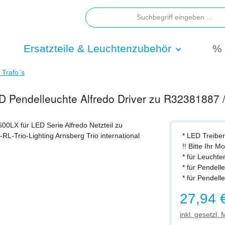
Ersatzteile & Leuchtenzubehör
% 
/ Trafo`s
LED Pendelleuchte Alfredo Driver zu R3238188
* LED Treiber
!! Bitte Ihr M
* für Leucht
* für Pendel
* für Pendel
Regulärer Prei
27,94 
inkl. gesetzl.