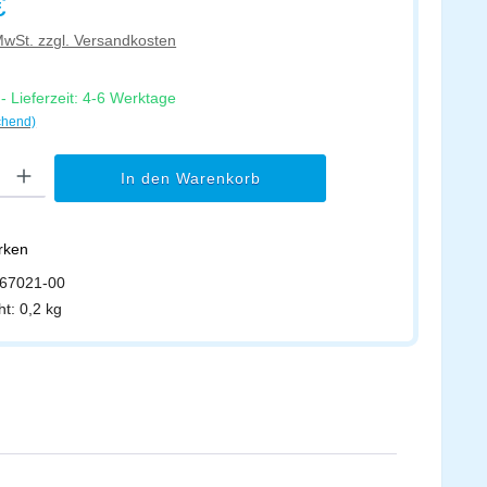
€
 MwSt. zzgl. Versandkosten
 Lieferzeit: 4-6 Werktage
chend)
l: Gib den gewünschten Wert ein oder benutze die Schaltflächen um di
In den Warenkorb
erken
67021-00
ht:
0,2 kg