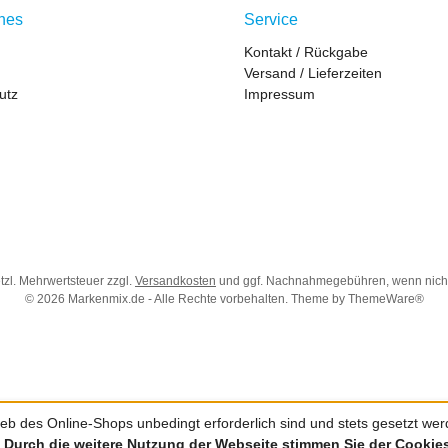
ches
Service
Kontakt / Rückgabe
Versand / Lieferzeiten
utz
Impressum
etzl. Mehrwertsteuer zzgl.
Versandkosten
und ggf. Nachnahmegebühren, wenn nich
© 2026 Markenmix.de - Alle Rechte vorbehalten. Theme by
ThemeWare®
eb des Online-Shops unbedingt erforderlich sind und stets gesetzt werde
.
Durch die weitere Nutzung der Webseite stimmen Sie der Cooki