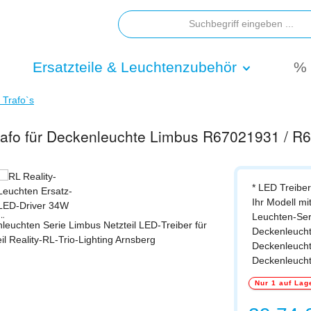
Ersatzteile & Leuchtenzubehör
% 
/ Trafo`s
trafo für Deckenleuchte Limbus R67021931 / 
* LED Treiber 
Ihr Modell mi
Leuchten-Ser
Deckenleucht
Deckenleucht
Deckenleuch
Nur 1 auf Lag
Regulärer Prei