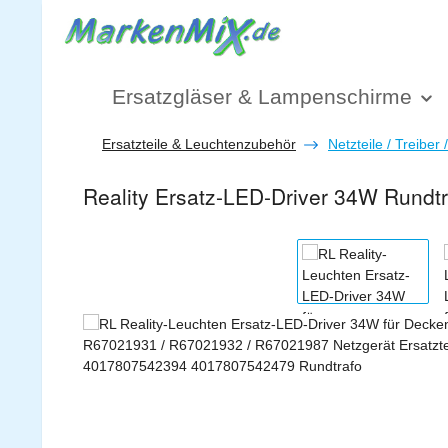
 Hauptinhalt springen
Zur Suche springen
Zur Hauptnavigation springen
Ersatzgläser & Lampenschirme
Ersatzteile & Leuchtenzubehör
Netzteile / Treiber 
Reality Ersatz-LED-Driver 34W Rund
Bildergalerie überspringen