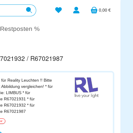
Du hast 0 Produkte auf dem Merkzett
0,00 €
Restposten %
R67021932 / R67021987
für Reality Leuchten !! Bitte
t Abbildung vergleichen! * für
ie: LIMBUS * für
e R67021931 * für
e R67021932 * für
te R67021987
er
s: