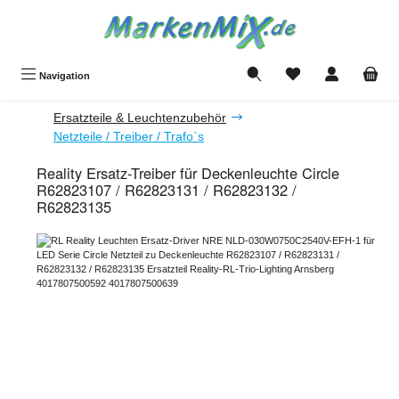
Zum Hauptinhalt springen
Du hast 0 Produkte a
Navigation
Ersatzteile & Leuchtenzubehör
Netzteile / Treiber / Trafo`s
Reality Ersatz-Treiber für Deckenleuchte Circle
R62823107 / R62823131 / R62823132 /
R62823135
Bildergalerie überspringen