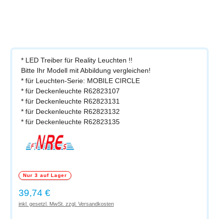
* LED Treiber für Reality Leuchten !!
Bitte Ihr Modell mit Abbildung vergleichen!
* für Leuchten-Serie: MOBILE CIRCLE
* für Deckenleuchte R62823107
* für Deckenleuchte R62823131
* für Deckenleuchte R62823132
* für Deckenleuchte R62823135
Nur 3 auf Lager
Regulärer Preis:
39,74 €
inkl. gesetzl. MwSt. zzgl. Versandkosten