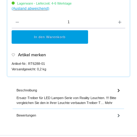
Lagerware - Lieferzeit: 4-6 Werktage
(Ausland abweichend)
Produkt Anzahl: Gib den gewünschten Wert ein oder benutze die Schaltflächen um di
In den Warenkorb
Artikel merken
Artikel-Nr.:
RT6288-01
Versandgewicht:
0,2 kg
Beschreibung
Ersatz-Treiber für LED Lampen-Serie von Reality Leuchten. !!! Bitte
vergleichen Sie den in Ihrer Leuchte verbauten Treiber-T…
Mehr
Bewertungen