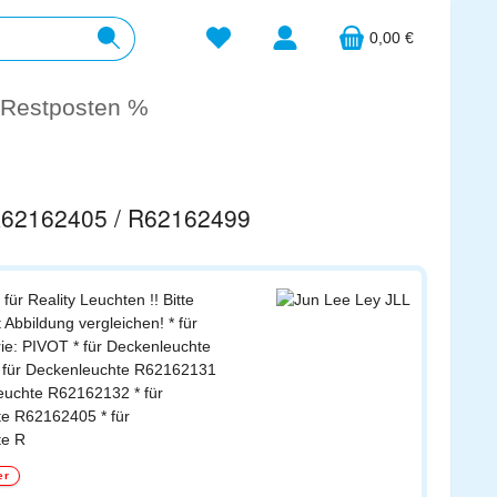
Du hast 0 Produkte auf dem Merkzett
0,00 €
Restposten %
 R62162405 / R62162499
für Reality Leuchten !! Bitte
t Abbildung vergleichen! * für
ie: PIVOT * für Deckenleuchte
 für Deckenleuchte R62162131
leuchte R62162132 * für
e R62162405 * für
te R
er