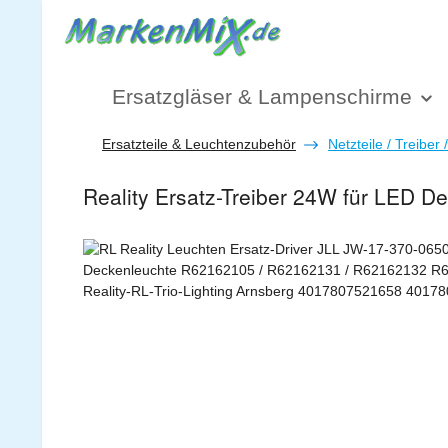
 Hauptinhalt springen
Zur Suche springen
Zur Hauptnavigation springen
Ersatzgläser & Lampenschirme
Ersatzteile & Leuchtenzubehör
Netzteile / Treiber 
Reality Ersatz-Treiber 24W für LED 
Bildergalerie überspringen