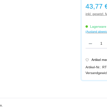
Regulärer Prei
43,77 
inkl. gesetzl.
Lagerware -
(Ausland abwei
Produkt Anzah
Artikel m
Artikel-Nr.:
RT
Versandgewic
n.