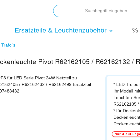
Ersatzteile & Leuchtenzubehör
% 
/ Trafo`s
Deckenleuchte Pivot R62162105 / R62162132 /
* LED Treiber 
Ihr Modell mi
Leuchten-Ser
R62162105 *
* für Decken
Deckenleucht
Deckenleuch
Nur 3 auf Lag