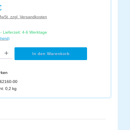
s:
€
 MwSt. zzgl. Versandkosten
 Lieferzeit: 4-6 Werktage
chend)
l: Gib den gewünschten Wert ein oder benutze die Schaltflächen um di
In den Warenkorb
erken
62160-00
ht:
0,2 kg