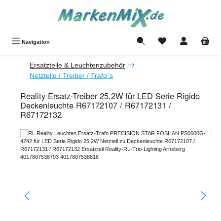
Zum Hauptinhalt springen
Du hast 0 Produkte a
Navigation
Ersatzteile & Leuchtenzubehör
Netzteile / Treiber / Trafo`s
Reality Ersatz-Treiber 25,2W für LED Serie Rigido
Deckenleuchte R67172107 / R67172131 /
R67172132
Bildergalerie überspringen