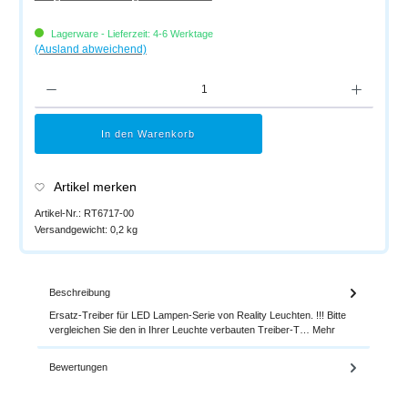
Lagerware - Lieferzeit: 4-6 Werktage
(Ausland abweichend)
Produkt Anzahl: Gib den gewünschten Wert ein oder benutze die Schaltflächen um di
In den Warenkorb
Artikel merken
Artikel-Nr.:
RT6717-00
Versandgewicht:
0,2 kg
Beschreibung
Ersatz-Treiber für LED Lampen-Serie von Reality Leuchten. !!! Bitte
vergleichen Sie den in Ihrer Leuchte verbauten Treiber-T…
Mehr
Bewertungen