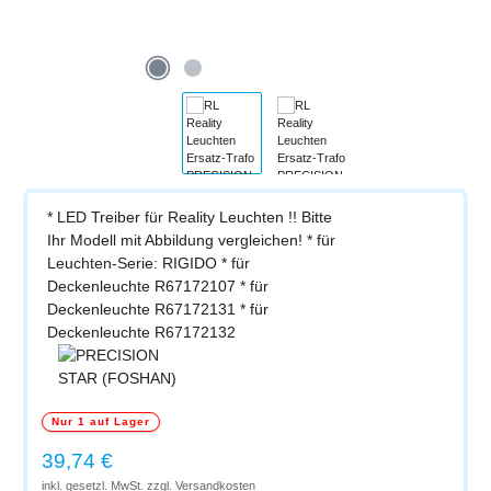
* LED Treiber für Reality Leuchten !! Bitte
Ihr Modell mit Abbildung vergleichen! * für
Leuchten-Serie: RIGIDO * für
Deckenleuchte R67172107 * für
Deckenleuchte R67172131 * für
Deckenleuchte R67172132
Nur 1 auf Lager
Regulärer Preis:
39,74 €
inkl. gesetzl. MwSt. zzgl. Versandkosten