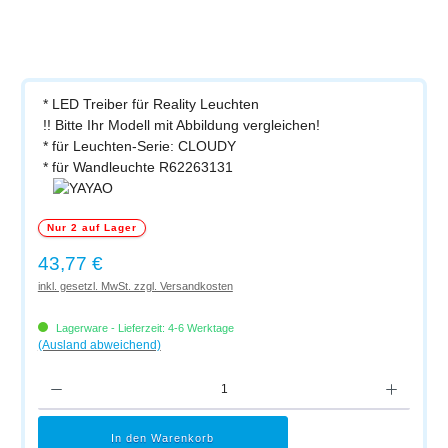
* LED Treiber für Reality Leuchten
!! Bitte Ihr Modell mit Abbildung vergleichen!
* für Leuchten-Serie: CLOUDY
* für Wandleuchte R62263131
Nur 2 auf Lager
Regulärer Preis:
43,77 €
inkl. gesetzl. MwSt. zzgl. Versandkosten
Lagerware - Lieferzeit: 4-6 Werktage
(Ausland abweichend)
Produkt Anzahl: Gib den gewünschten Wert ein oder benutze die Schaltflächen um di
In den Warenkorb