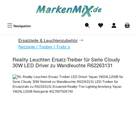
Zum Hauptinhalt springen
Du hast 0 Produkte a
Navigation
Ersatzteile & Leuchtenzubehör
Netzteile / Treiber / Trafo`s
Reality Leuchten Ersatz-Treiber für Serie Cloudy
30W LED Driver zu Wandleuchte R62263131
Bildergalerie überspringen