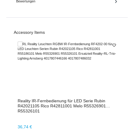
Bewertungen
Produktgalerie überspringen
Accessory Items
Reality IR-Fernbedienung für LED Serie Rubin
R42021105 Rico R42811001 Melo R55326901
R55326101
Regulärer Preis:
36,74 €