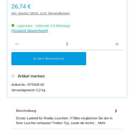
Regulärer Preis:
26,74 €
inkl. gesetzl. MwSt. zzgl. Versandkosten
Lagerware - Lieferzeit: 4-6 Werktage
(Ausland abweichend)
Produkt Anzahl: Gib den gewünschten Wert ein oder benutze die Schaltflächen um di
In den Warenkorb
Artikel merken
Artikel-Nr.:
RT5508-00
Versandgewicht:
0,2 kg
Beschreibung
Ersatz-Ladeteil für Reality-Leuchten. !!! Bitte vergleichen Sie den in
Ihrer Leuchte verbauten Treiber-Typ, sowie die techni…
Mehr