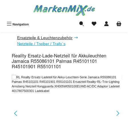
Zum Hauptinhalt springen
Du hast 0 Produkte a
Navigation
Ersatzteile & Leuchtenzubehör
Netzteile / Treiber / Trafo`s
Reality Ersatz-Lade-Netzteil für Akkuleuchten
Jamaica R55086101 Palmas R45101101
R45101901 R55101101
Bildergalerie überspringen