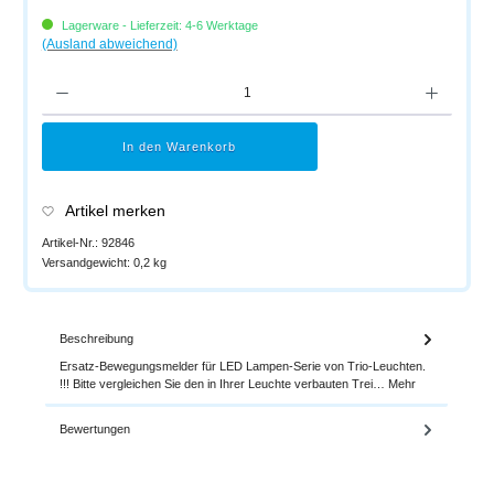
Lagerware - Lieferzeit: 4-6 Werktage
(Ausland abweichend)
Produkt Anzahl: Gib den gewünschten Wert ein oder benutze die Schaltflächen um di
In den Warenkorb
Artikel merken
Artikel-Nr.:
92846
Versandgewicht:
0,2 kg
Beschreibung
Ersatz-Bewegungsmelder für LED Lampen-Serie von Trio-Leuchten.
!!! Bitte vergleichen Sie den in Ihrer Leuchte verbauten Trei…
Mehr
Bewertungen