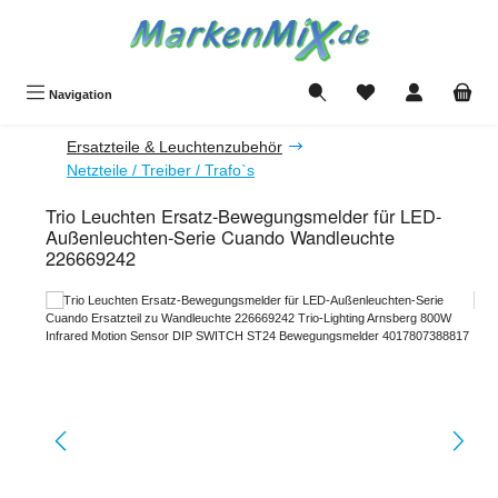
Zum Hauptinhalt springen
Du hast 0 Produkte a
Navigation
Ersatzteile & Leuchtenzubehör
Netzteile / Treiber / Trafo`s
Trio Leuchten Ersatz-Bewegungsmelder für LED-
Außenleuchten-Serie Cuando Wandleuchte
226669242
Bildergalerie überspringen