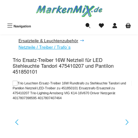
Zum Hauptinhalt springen
Du hast 0 Produkte a
Navigation
Ersatzteile & Leuchtenzubehör
Netzteile / Treiber / Trafo`s
Trio Ersatz-Treiber 16W Netzteil für LED
Stehleuchte Tandori 475410207 und Pantilon
451850101
Bildergalerie überspringen