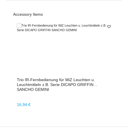
Produktgalerie überspringen
Accessory Items
Trio IR-Fernbedienung für WiZ Leuchten u.
Leuchtmitteln z.B. Serie DICAPO GRIFFIN
SANCHO GEMINI
Regulärer Preis:
16,94 €