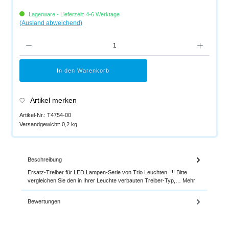
Lagerware - Lieferzeit: 4-6 Werktage
(Ausland abweichend)
Produkt Anzahl: Gib den gewünschten Wert ein oder benutze die Schaltflächen um di
In den Warenkorb
Artikel merken
Artikel-Nr.:
T4754-00
Versandgewicht:
0,2 kg
Beschreibung
Ersatz-Treiber für LED Lampen-Serie von Trio Leuchten. !!! Bitte
vergleichen Sie den in Ihrer Leuchte verbauten Treiber-Typ,…
Mehr
Bewertungen