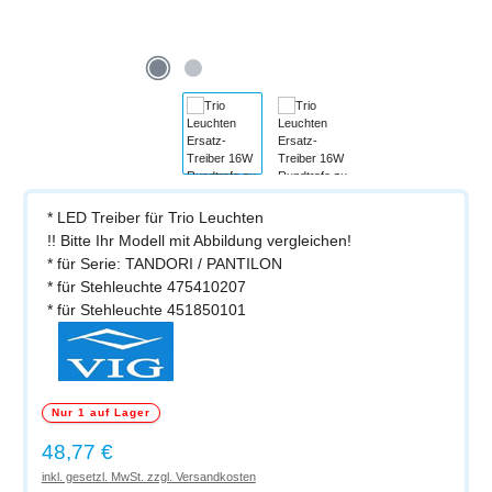
* LED Treiber für Trio Leuchten
!! Bitte Ihr Modell mit Abbildung vergleichen!
* für Serie: TANDORI / PANTILON
* für Stehleuchte 475410207
* für Stehleuchte 451850101
Nur 1 auf Lager
Regulärer Preis:
48,77 €
inkl. gesetzl. MwSt. zzgl. Versandkosten