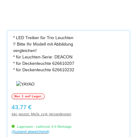
* LED Treiber für Trio Leuchten
!! Bitte Ihr Modell mit Abbildung
vergleichen!
* für Leuchten-Serie: DEACON
* für Deckenleuchte 626610207
* für Deckenleuchte 626610232
Nur 1 auf Lager
Regulärer Preis:
43,77 €
inkl. gesetzl. MwSt. zzgl. Versandkosten
Lagerware - Lieferzeit: 4-6 Werktage
(Ausland abweichend)