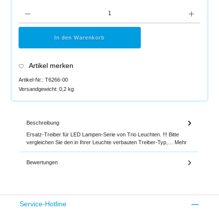
Produkt Anzahl: Gib den gewünschten Wert ein oder benutze die Schaltflächen um di
In den Warenkorb
Artikel merken
Artikel-Nr.:
T6266-00
Versandgewicht:
0,2 kg
Beschreibung
Ersatz-Treiber für LED Lampen-Serie von Trio Leuchten. !!! Bitte
vergleichen Sie den in Ihrer Leuchte verbauten Treiber-Typ,…
Mehr
Bewertungen
Service-Hotline