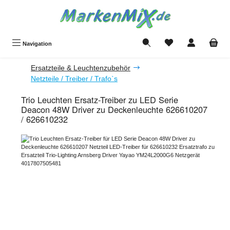
Zum Hauptinhalt springen
Du hast 0 Produkte a
Navigation
Ersatzteile & Leuchtenzubehör
Netzteile / Treiber / Trafo`s
Trio Leuchten Ersatz-Treiber zu LED Serie
Deacon 48W Driver zu Deckenleuchte 626610207
/ 626610232
Bildergalerie überspringen