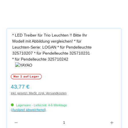
* LED Treiber für Trio Leuchten !! Bitte Ihr
Modell mit Abbildung vergleichen! * für
Leuchten-Serie: LOGAN * für Pendelleuchte
325710207 * für Pendelleuchte 325710231
* für Pendelleuchte 325710242
Nur 1 auf Lager
Regulärer Preis:
43,77 €
inkl. gesetzl. MwSt. zzgl. Versandkosten
Lagerware - Lieferzeit: 4-6 Werktage
(Ausland abweichend)
Produkt Anzahl: Gib den gewünschten Wert ein oder benutze die Schaltflächen um di