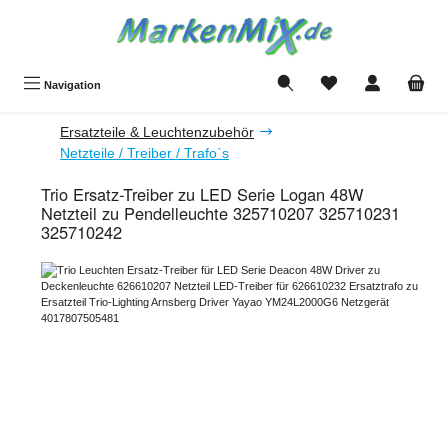
Zum Hauptinhalt springen
Du hast 0 Produkte a
Navigation
Ersatzteile & Leuchtenzubehör
Netzteile / Treiber / Trafo`s
Trio Ersatz-Treiber zu LED Serie Logan 48W
Netzteil zu Pendelleuchte 325710207 325710231
325710242
Bildergalerie überspringen