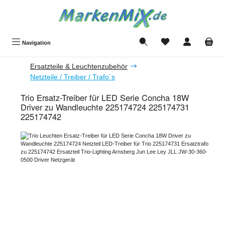
Zum Hauptinhalt springen
Du hast 0 Produkte a
Navigation
Ersatzteile & Leuchtenzubehör
Netzteile / Treiber / Trafo`s
Trio Ersatz-Treiber für LED Serie Concha 18W
Driver zu Wandleuchte 225174724 225174731
225174742
Bildergalerie überspringen