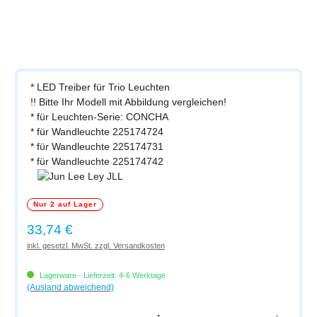
* LED Treiber für Trio Leuchten
!! Bitte Ihr Modell mit Abbildung vergleichen!
* für Leuchten-Serie: CONCHA
* für Wandleuchte 225174724
* für Wandleuchte 225174731
* für Wandleuchte 225174742
Nur 2 auf Lager
Regulärer Preis:
33,74 €
inkl. gesetzl. MwSt. zzgl. Versandkosten
Lagerware - Lieferzeit: 4-6 Werktage
(Ausland abweichend)
Produkt Anzahl: Gib den gewünschten Wert ein oder benutze die Schaltflächen um di