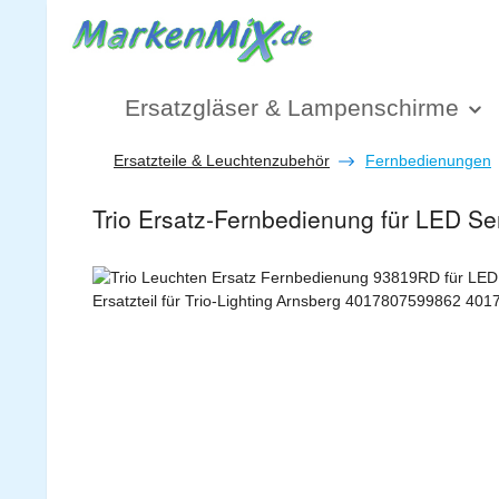
 Hauptinhalt springen
Zur Suche springen
Zur Hauptnavigation springen
Ersatzgläser & Lampenschirme
Ersatzteile & Leuchtenzubehör
Fernbedienungen
Trio Ersatz-Fernbedienung für LED S
Bildergalerie überspringen