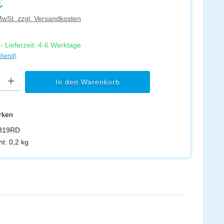
€
 MwSt. zzgl. Versandkosten
 Lieferzeit: 4-6 Werktage
chend)
l: Gib den gewünschten Wert ein oder benutze die Schaltflächen um di
In den Warenkorb
erken
819RD
ht:
0,2 kg