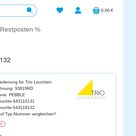
Du hast 0 Produkte auf dem Merkzett
0,00 €
Restposten %
0132
edienung für Trio Leuchten
ichnung: 93819RD
erie: PEBBLE
leuchte 643110131
leuchte 643110132
auf Typ-Nummer vergleichen!!
er
s: