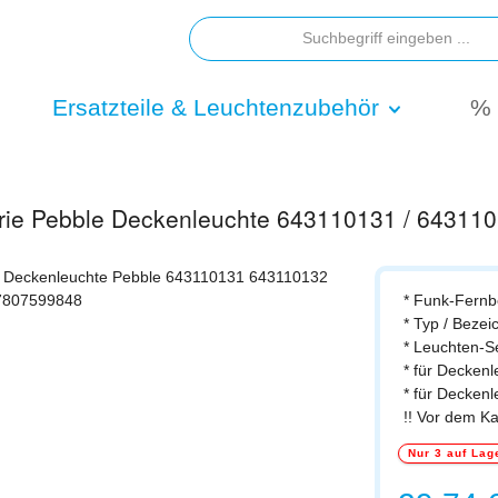
Ersatzteile & Leuchtenzubehör
% 
erie Pebble Deckenleuchte 643110131 / 64311
* Funk-Fernb
* Typ / Beze
* Leuchten-S
* für Decken
* für Decken
!! Vor dem K
Nur 3 auf Lag
Regulärer Prei