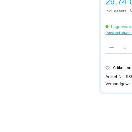
29,74 
inkl. gesetzl.
Lagerware -
(Ausland abwei
Produkt Anzah
Artikel m
Artikel-Nr.:
93
Versandgewic