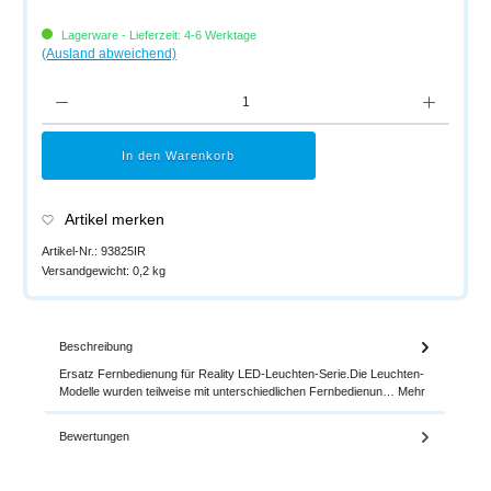
Lagerware - Lieferzeit: 4-6 Werktage
(Ausland abweichend)
Produkt Anzahl: Gib den gewünschten Wert ein oder benutze die Schaltflächen um di
In den Warenkorb
Artikel merken
Artikel-Nr.:
93825IR
Versandgewicht:
0,2 kg
Beschreibung
Ersatz Fernbedienung für Reality LED-Leuchten-Serie.Die Leuchten-
Modelle wurden teilweise mit unterschiedlichen Fernbedienun…
Mehr
Bewertungen