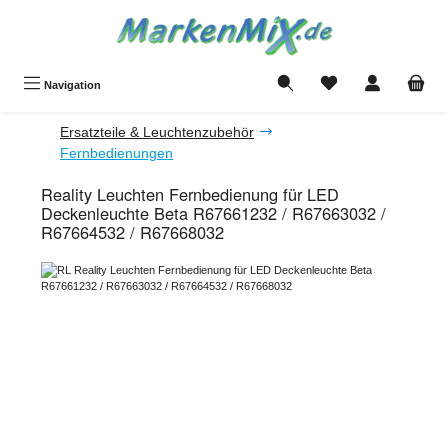
Zum Hauptinhalt springen
Du hast 0 Produkte a
Navigation
Ersatzteile & Leuchtenzubehör
Fernbedienungen
Reality Leuchten Fernbedienung für LED
Deckenleuchte Beta R67661232 / R67663032 /
R67664532 / R67668032
Bildergalerie überspringen