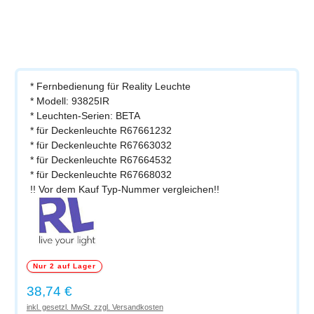
* Fernbedienung für Reality Leuchte
* Modell: 93825IR
* Leuchten-Serien: BETA
* für Deckenleuchte R67661232
* für Deckenleuchte R67663032
* für Deckenleuchte R67664532
* für Deckenleuchte R67668032
!! Vor dem Kauf Typ-Nummer vergleichen!!
Nur 2 auf Lager
Regulärer Preis:
38,74 €
inkl. gesetzl. MwSt. zzgl. Versandkosten