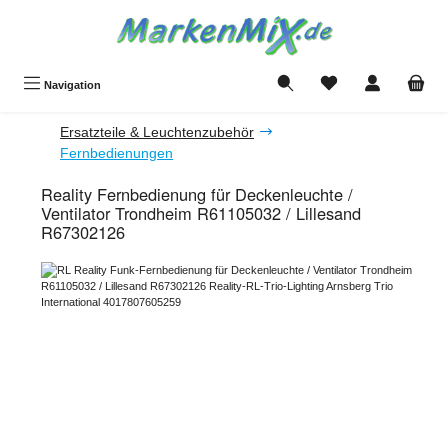
Zum Hauptinhalt springen
Du hast 0 Produkte a
Navigation
Ersatzteile & Leuchtenzubehör
Fernbedienungen
Reality Fernbedienung für Deckenleuchte /
Ventilator Trondheim R61105032 / Lillesand
R67302126
Bildergalerie überspringen