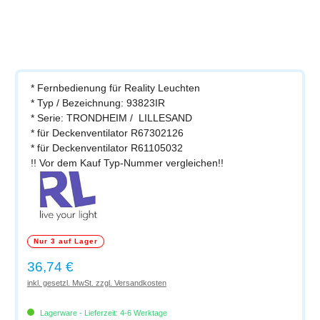
* Fernbedienung für Reality Leuchten
* Typ / Bezeichnung: 93823IR
* Serie: TRONDHEIM / LILLESAND
* für Deckenventilator R67302126
* für Deckenventilator R61105032
!! Vor dem Kauf Typ-Nummer vergleichen!!
Nur 3 auf Lager
Regulärer Preis:
36,74 €
inkl. gesetzl. MwSt. zzgl. Versandkosten
Lagerware - Lieferzeit: 4-6 Werktage