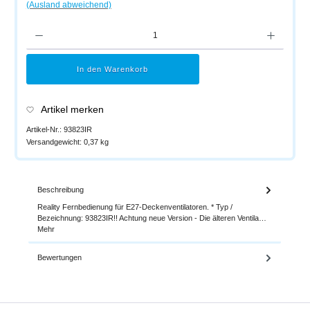
(Ausland abweichend)
Produkt Anzahl: Gib den gewünschten Wert ein oder benutze die Schaltflächen um di
In den Warenkorb
Artikel merken
Artikel-Nr.:
93823IR
Versandgewicht:
0,37 kg
Beschreibung
Reality Fernbedienung für E27-Deckenventilatoren. * Typ /
Bezeichnung: 93823IR!! Achtung neue Version - Die älteren Ventila…
Mehr
Bewertungen