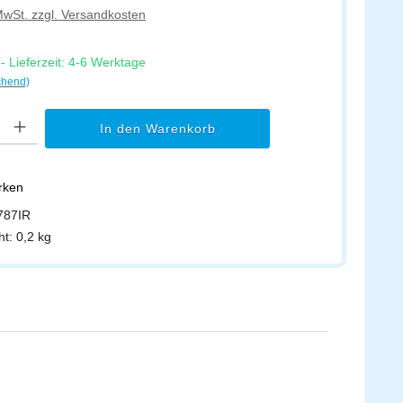
 MwSt. zzgl. Versandkosten
 Lieferzeit: 4-6 Werktage
chend)
l: Gib den gewünschten Wert ein oder benutze die Schaltflächen um di
In den Warenkorb
erken
787IR
ht:
0,2 kg