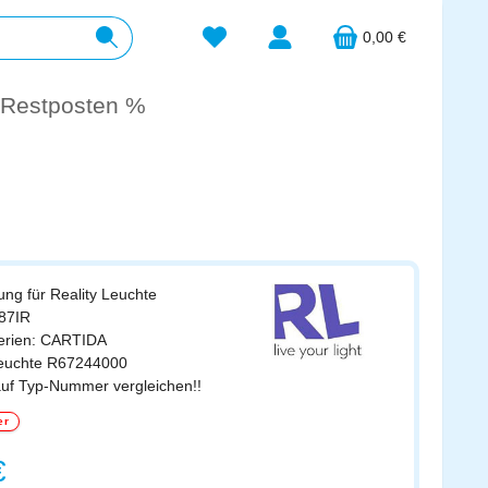
Du hast 0 Produkte auf dem Merkzett
0,00 €
Restposten %
ung für Reality Leuchte
787IR
erien: CARTIDA
leuchte R67244000
auf Typ-Nummer vergleichen!!
er
s:
€