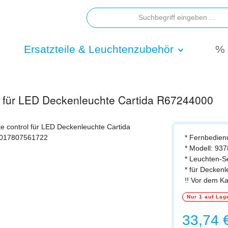
Ersatzteile & Leuchtenzubehör
% 
g für LED Deckenleuchte Cartida R67244000
* Fernbedien
* Modell: 93
* Leuchten-S
* für Decken
!! Vor dem K
Nur 1 auf Lag
Regulärer Prei
33,74 