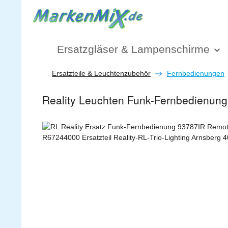
 Hauptinhalt springen
Zur Suche springen
Zur Hauptnavigation springen
Ersatzgläser & Lampenschirme
Ersatzteile & Leuchtenzubehör
Fernbedienungen
Reality Leuchten Funk-Fernbedienun
Bildergalerie überspringen