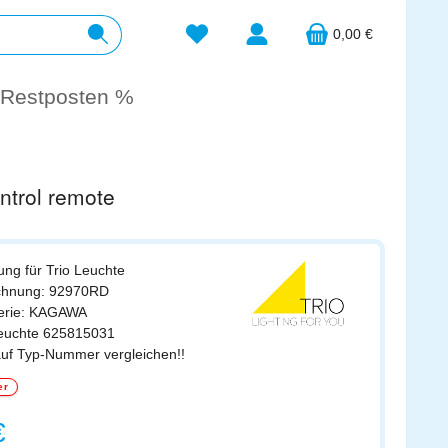
Du hast 0 Produkte auf dem Merkzett
0,00 €
Restposten %
ntrol remote
ung für Trio Leuchte
ichnung: 92970RD
Serie: KAGAWA
leuchte 625815031
auf Typ-Nummer vergleichen!!
er
s:
€