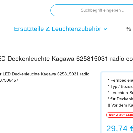
Ersatzteile & Leuchtenzubehör
% 
LED Deckenleuchte Kagawa 625815031 radio co
* Fernbedien
* Typ / Beze
* Leuchten-
* für Decken
!! Vor dem K
Nur 2 auf Lag
Regulärer Prei
29,74 