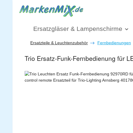
 Hauptinhalt springen
Zur Suche springen
Zur Hauptnavigation springen
Ersatzgläser & Lampenschirme
Ersatzteile & Leuchtenzubehör
Fernbedienungen
Trio Ersatz-Funk-Fernbedienung für 
Bildergalerie überspringen