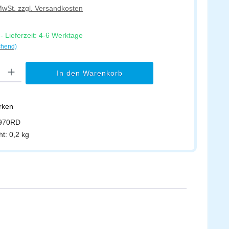
 MwSt. zzgl. Versandkosten
 Lieferzeit: 4-6 Werktage
chend)
l: Gib den gewünschten Wert ein oder benutze die Schaltflächen um di
In den Warenkorb
erken
970RD
ht:
0,2 kg