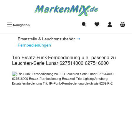
Zum Hauptinhalt springen
Du hast 0 Produkte a
Navigation
Ersatzteile & Leuchtenzubehör
Fernbedienungen
Trio Ersatz-Funk-Fernbedienung u.a. passend zu
Leuchten-Serie Lunar 627514000 627516000
Bildergalerie überspringen