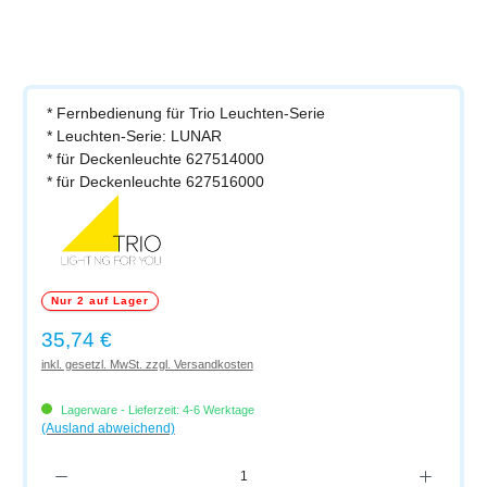
* Fernbedienung für Trio Leuchten-Serie
* Leuchten-Serie: LUNAR
* für Deckenleuchte 627514000
* für Deckenleuchte 627516000
Nur 2 auf Lager
Regulärer Preis:
35,74 €
inkl. gesetzl. MwSt. zzgl. Versandkosten
Lagerware - Lieferzeit: 4-6 Werktage
(Ausland abweichend)
Produkt Anzahl: Gib den gewünschten Wert ein oder benutze die Schaltflächen um di