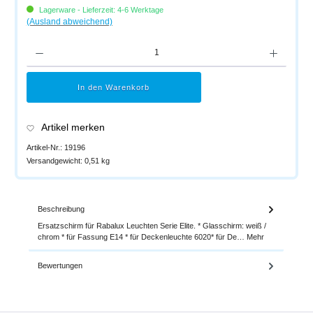
Lagerware - Lieferzeit: 4-6 Werktage
(Ausland abweichend)
Produkt Anzahl: Gib den gewünschten Wert ein oder benutze die Schaltflächen um di
In den Warenkorb
Artikel merken
Artikel-Nr.:
19196
Versandgewicht:
0,51 kg
Beschreibung
Ersatzschirm für Rabalux Leuchten Serie Elite. * Glasschirm: weiß /
chrom * für Fassung E14 * für Deckenleuchte 6020* für De…
Mehr
Bewertungen