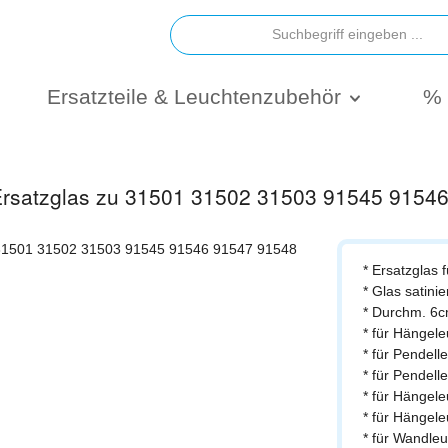
Ersatzteile & Leuchtenzubehör
% 
 Ersatzglas zu 31501 31502 31503 91545 9154
* Ersatzglas 
* Glas satinie
* Durchm. 6
* für Hängel
* für Pendel
* für Pendel
* für Hängel
* für Hängel
* für Wandle