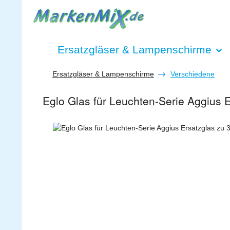
 Hauptinhalt springen
Zur Suche springen
Zur Hauptnavigation springen
Ersatzgläser & Lampenschirme
Ersatzgläser & Lampenschirme
Verschiedene
Eglo Glas für Leuchten-Serie Aggius
Bildergalerie überspringen