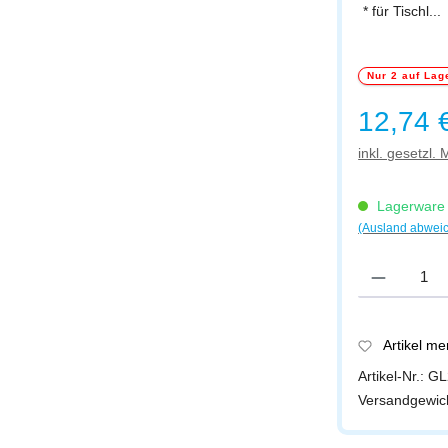
* für Tischl...
Nur 2 auf Lag
Regulärer Prei
12,74 
inkl. gesetzl.
Lagerware -
(Ausland abwei
Produkt Anzah
Artikel m
Artikel-Nr.:
GL
Versandgewic