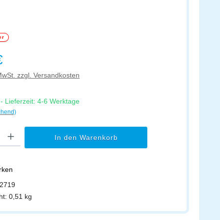
er
s:
€
 MwSt. zzgl. Versandkosten
 Lieferzeit: 4-6 Werktage
chend)
l: Gib den gewünschten Wert ein oder benutze die Schaltflächen um di
In den Warenkorb
erken
2719
ht:
0,51 kg