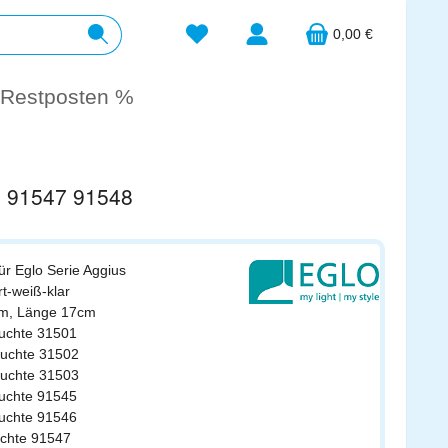
Du hast 0 Produkte auf dem Merkzett
0,00 €
Restposten %
6 91547 91548
für Eglo Serie Aggius
rt-weiß-klar
cm, Länge 17cm
euchte 31501
leuchte 31502
leuchte 31503
euchte 91545
euchte 91546
uchte 91547