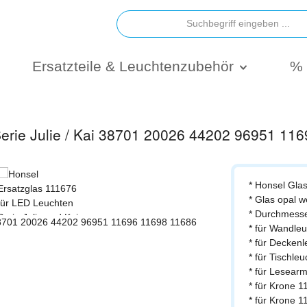
Ersatzteile & Leuchtenzubehör
% 
Serie Julie / Kai 38701 20026 44202 96951 1
* Honsel Glas
* Glas opal w
* Durchmess
* für Wandle
* für Decken
* für Tischl
* für Lesear
* für Krone 
* für Krone 