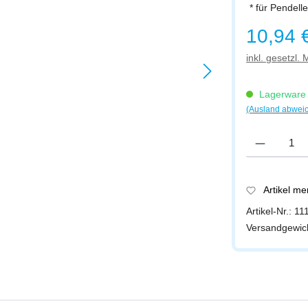
* für Pendel
Regulärer Prei
10,94 
inkl. gesetzl.
Lagerware -
(Ausland abwei
Produkt Anzah
Artikel m
Artikel-Nr.:
11
Versandgewic