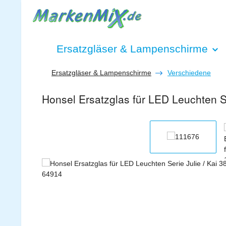
 Hauptinhalt springen
Zur Suche springen
Zur Hauptnavigation springen
Ersatzgläser & Lampenschirme
Ersatzgläser & Lampenschirme
Verschiedene
Honsel Ersatzglas für LED Leuchten 
Bildergalerie überspringen