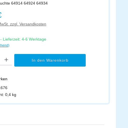
leuchte 64914 64924 64934
s:
€
 MwSt. zzgl. Versandkosten
 Lieferzeit: 4-6 Werktage
chend)
l: Gib den gewünschten Wert ein oder benutze die Schaltflächen um di
In den Warenkorb
erken
1676
ht:
0,4 kg