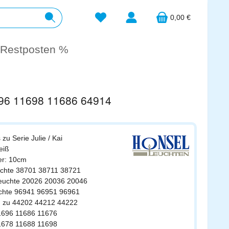
Du hast 0 Produkte auf dem Merkzett
0,00 €
Restposten %
1696 11698 11686 64914
 zu Serie Julie / Kai
eiß
er: 10cm
uchte 38701 38711 38721
leuchte 20026 20036 20046
euchte 96941 96951 96961
m zu 44202 44212 44222
11696 11686 11676
11678 11688 11698