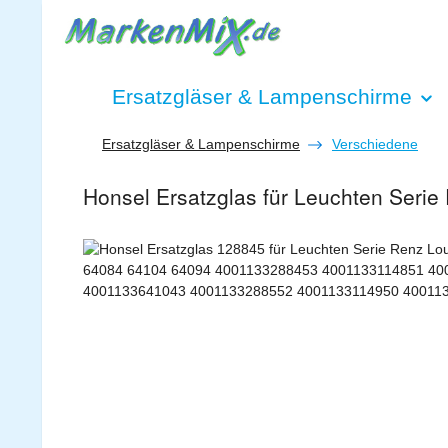
 Hauptinhalt springen
Zur Suche springen
Zur Hauptnavigation springen
Ersatzgläser & Lampenschirme
Ersatzgläser & Lampenschirme
Verschiedene
Honsel Ersatzglas für Leuchten Ser
Bildergalerie überspringen