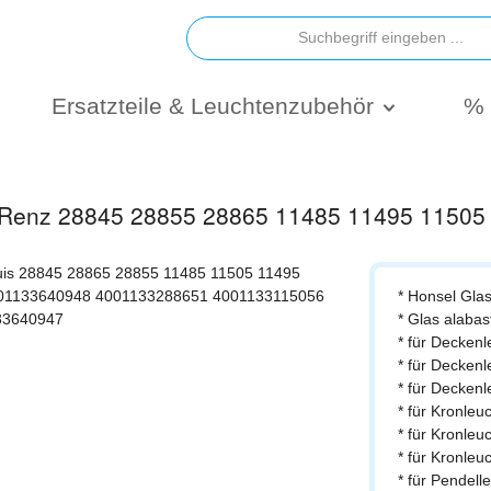
Ersatzteile & Leuchtenzubehör
% 
ie Renz 28845 28855 28865 11485 11495 1150
* Honsel Gla
* Glas alabas
* für Decken
* für Decken
* für Decken
* für Kronleu
* für Kronleu
* für Kronleu
* für Pendell