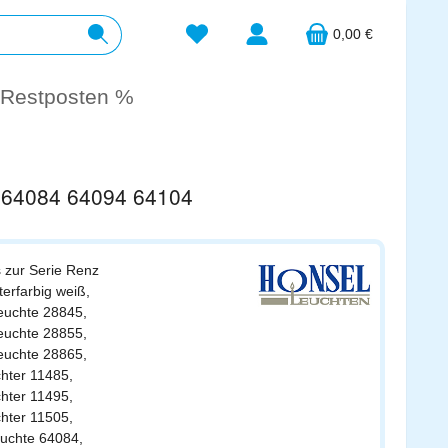
Du hast 0 Produkte auf dem Merkzett
0,00 €
Restposten %
5 64084 64094 64104
s zur Serie Renz
terfarbig weiß,
leuchte 28845,
leuchte 28855,
leuchte 28865,
chter 11485,
chter 11495,
chter 11505,
euchte 64084,