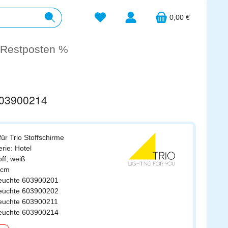
Du hast 0 Produkte auf dem Merkzett
0,00 €
Restposten %
 603900214
ür Trio Stoffschirme
rie: Hotel
off, weiß
0cm
leuchte 603900201
leuchte 603900202
leuchte 603900211
leuchte 603900214