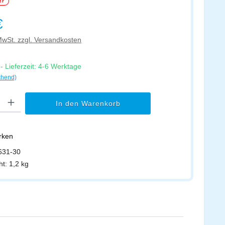
er
s:
€
 MwSt. zzgl. Versandkosten
 Lieferzeit: 4-6 Werktage
chend)
l: Gib den gewünschten Wert ein oder benutze die Schaltflächen um di
In den Warenkorb
erken
631-30
ht:
1,2 kg