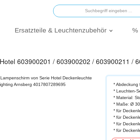
Ersatzteile & Leuchtenzubehör
% 
e Hotel 603900201 / 603900202 / 603900211 /
* Abdeckung f
* Leuchten-Se
* Material: St
* Maße: Ø 3
* für Decken
* für Decken
* für Decken
* für Decken