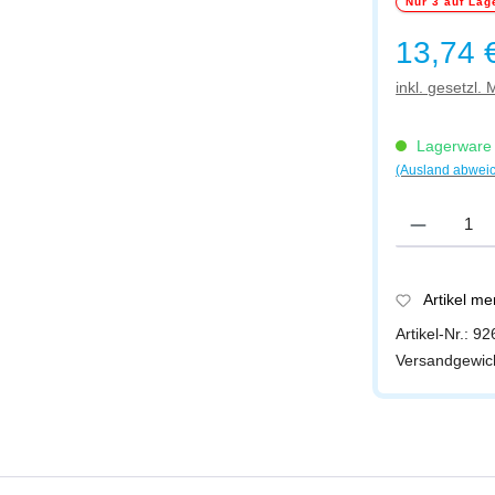
Nur 3 auf Lag
Regulärer Prei
13,74 
inkl. gesetzl.
Lagerware -
(Ausland abwei
Produkt Anzah
Artikel m
Artikel-Nr.:
92
Versandgewic