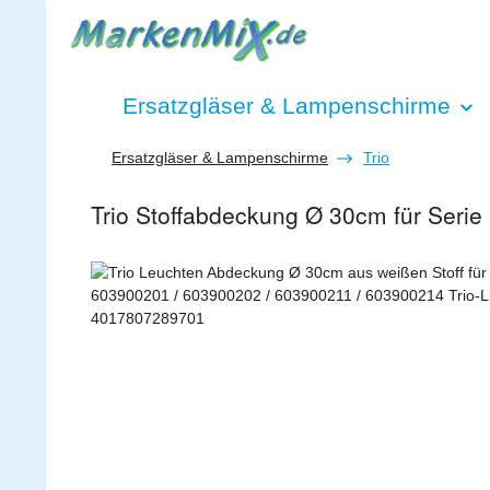
 Hauptinhalt springen
Zur Suche springen
Zur Hauptnavigation springen
Ersatzgläser & Lampenschirme
Ersatzgläser & Lampenschirme
Trio
Trio Stoffabdeckung Ø 30cm für Seri
Bildergalerie überspringen