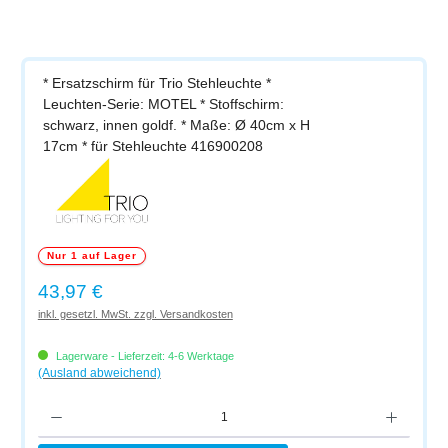
* Ersatzschirm für Trio Stehleuchte *
Leuchten-Serie: MOTEL * Stoffschirm:
schwarz, innen goldf. * Maße: Ø 40cm x H
17cm * für Stehleuchte 416900208
Nur 1 auf Lager
Regulärer Preis:
43,97 €
inkl. gesetzl. MwSt. zzgl. Versandkosten
Lagerware - Lieferzeit: 4-6 Werktage
(Ausland abweichend)
Produkt Anzahl: Gib den gewünschten Wert ein oder benutze die Schaltflächen um di