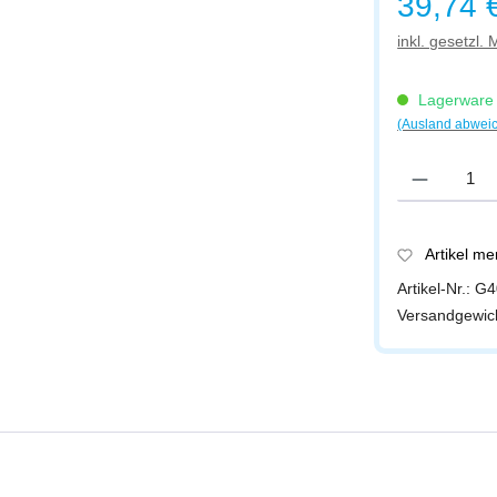
39,74 
inkl. gesetzl.
Lagerware -
(Ausland abwei
Produkt Anzah
Artikel m
Artikel-Nr.:
G4
Versandgewic