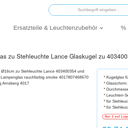
Ersatzteile & Leuchtenzubehör
% 
las zu Stehleuchte Lance Glaskugel zu 4034
* Kugelglas f
* Glasschirm
* Durchmess
* Leuchten-S
* für Stehle
* für Stehle
Nur 2 auf Lag
Regulärer Prei