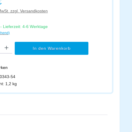
€
 MwSt. zzgl. Versandkosten
 Lieferzeit: 4-6 Werktage
chend)
l: Gib den gewünschten Wert ein oder benutze die Schaltflächen um di
In den Warenkorb
erken
0343-54
ht:
1,2 kg