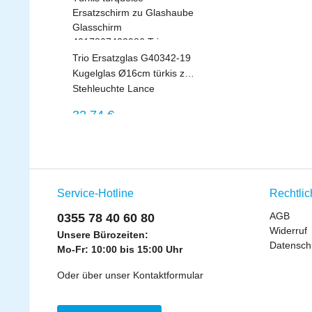
Trio Ersatzglas G40342-19
Kugelglas Ø16cm türkis zu
Stehleuchte Lance
Glasschirm für 403400317
Regulärer Preis:
32,74 €
Service-Hotline
Rechtli
AGB
0355 78 40 60 80
Widerruf
Unsere Bürozeiten:
Datensch
Mo-Fr: 10:00 bis 15:00 Uhr
Oder über unser
Kontaktformular