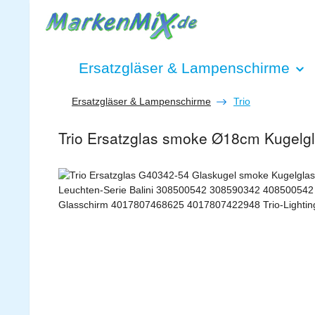
 Hauptinhalt springen
Zur Suche springen
Zur Hauptnavigation springen
Ersatzgläser & Lampenschirme
Ersatzgläser & Lampenschirme
Trio
Trio Ersatzglas smoke Ø18cm Kugelg
Bildergalerie überspringen