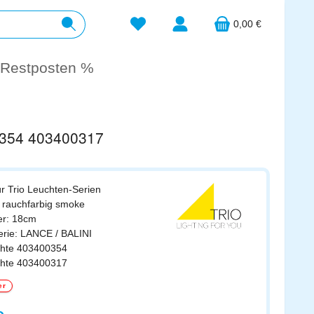
Du hast 0 Produkte auf dem Merkzett
0,00 €
Restposten %
00354 403400317
ür Trio Leuchten-Serien
: rauchfarbig smoke
er: 18cm
erie: LANCE / BALINI
uchte 403400354
uchte 403400317
er
s: