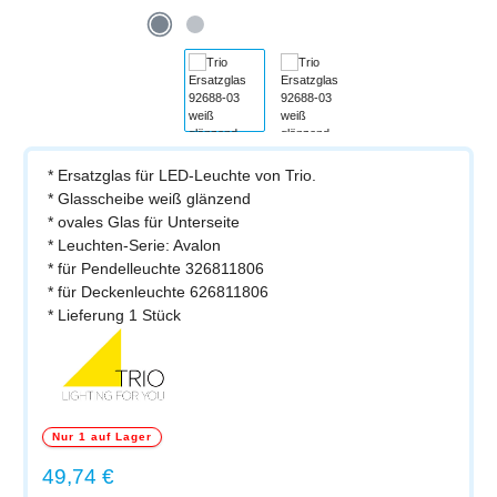
* Ersatzglas für LED-Leuchte von Trio.
* Glasscheibe weiß glänzend
* ovales Glas für Unterseite
* Leuchten-Serie: Avalon
* für Pendelleuchte 326811806
* für Deckenleuchte 626811806
* Lieferung 1 Stück
Nur 1 auf Lager
Regulärer Preis:
49,74 €