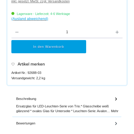
inkl. gesetzl. MwSt. zzgl. Versandkosten
Lagerware - Lieferzeit: 4-6 Werktage
(Ausland abweichend)
Produkt Anzahl: Gib den gewünschten Wert ein oder benutze die Schaltflächen um di
In den Warenkorb
Artikel merken
Artikel-Nr.:
92688-03
Versandgewicht:
2,2 kg
Beschreibung
Ersatzglas für LED-Leuchten-Serie von Trio.* Glasscheibe weiß
glänzend * ovales Glas für Unterseite * Leuchten-Serie: Avalon…
Mehr
Bewertungen