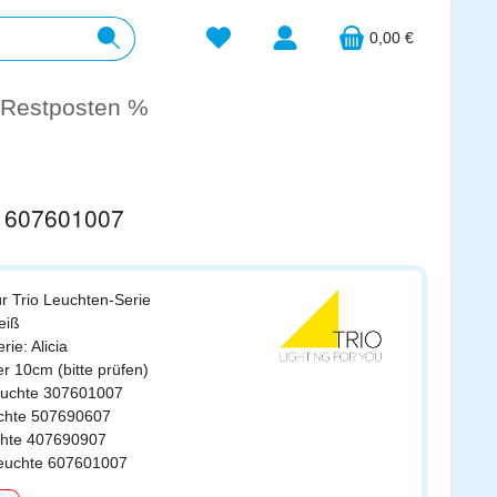
Du hast 0 Produkte auf dem Merkzett
0,00 €
Restposten %
7 607601007
ür Trio Leuchten-Serie
eiß
rie: Alicia
r 10cm (bitte prüfen)
leuchte 307601007
euchte 507690607
uchte 407690907
leuchte 607601007