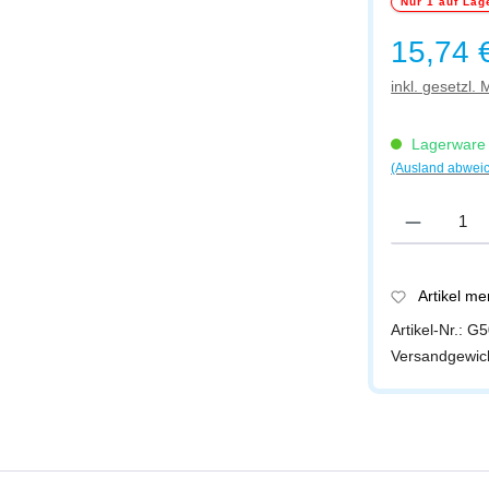
Nur 1 auf Lag
Regulärer Prei
15,74 
inkl. gesetzl.
Lagerware -
(Ausland abwei
Produkt Anzah
Artikel m
Artikel-Nr.:
G5
Versandgewic