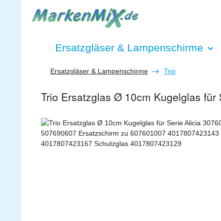
 Hauptinhalt springen
Zur Suche springen
Zur Hauptnavigation springen
Ersatzgläser & Lampenschirme
Ersatzgläser & Lampenschirme
Trio
Trio Ersatzglas Ø 10cm Kugelglas fü
Bildergalerie überspringen