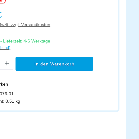
er
s:
€
 MwSt. zzgl. Versandkosten
 Lieferzeit: 4-6 Werktage
chend)
l: Gib den gewünschten Wert ein oder benutze die Schaltflächen um di
In den Warenkorb
erken
076-01
ht:
0,51 kg