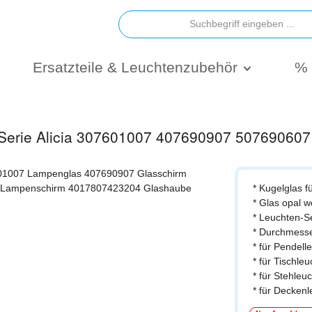
Ersatzteile & Leuchtenzubehör
% 
r Serie Alicia 307601007 407690907 50769060
* Kugelglas f
* Glas opal w
* Leuchten-Se
* Durchmesse
* für Pendel
* für Tischl
* für Stehle
* für Decken