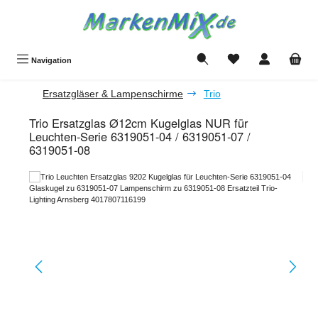
Zum Hauptinhalt springen
Du hast 0 Produkte a
Navigation
Ersatzgläser & Lampenschirme
Trio
Trio Ersatzglas Ø12cm Kugelglas NUR für
Leuchten-Serie 6319051-04 / 6319051-07 /
6319051-08
Bildergalerie überspringen