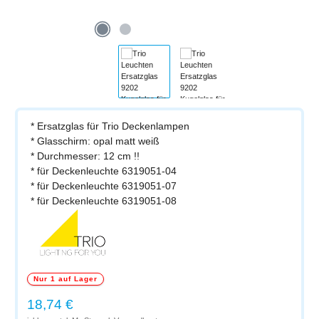
* Ersatzglas für Trio Deckenlampen
* Glasschirm: opal matt weiß
* Durchmesser: 12 cm !!
* für Deckenleuchte 6319051-04
* für Deckenleuchte 6319051-07
* für Deckenleuchte 6319051-08
Nur 1 auf Lager
Regulärer Preis:
18,74 €