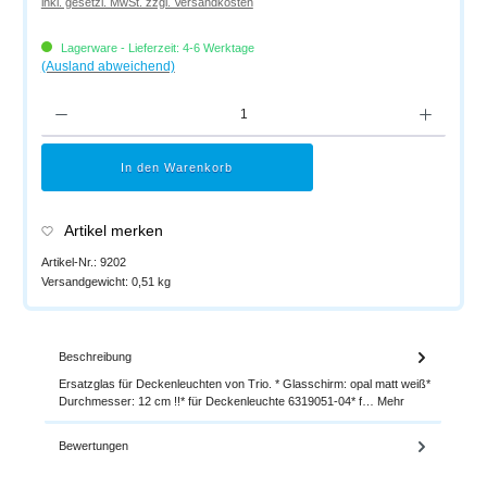
inkl. gesetzl. MwSt. zzgl. Versandkosten
Lagerware - Lieferzeit: 4-6 Werktage
(Ausland abweichend)
Produkt Anzahl: Gib den gewünschten Wert ein oder benutze die Schaltflächen um di
In den Warenkorb
Artikel merken
Artikel-Nr.:
9202
Versandgewicht:
0,51 kg
Beschreibung
Ersatzglas für Deckenleuchten von Trio. * Glasschirm: opal matt weiß*
Durchmesser: 12 cm !!* für Deckenleuchte 6319051-04* f…
Mehr
Bewertungen