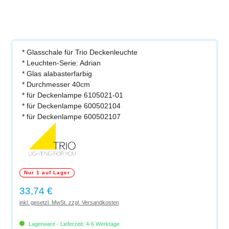
* Glasschale für Trio Deckenleuchte
* Leuchten-Serie: Adrian
* Glas alabasterfarbig
* Durchmesser 40cm
* für Deckenlampe 6105021-01
* für Deckenlampe 600502104
* für Deckenlampe 600502107
Nur 1 auf Lager
Regulärer Preis:
33,74 €
inkl. gesetzl. MwSt. zzgl. Versandkosten
Lagerware - Lieferzeit: 4-6 Werktage