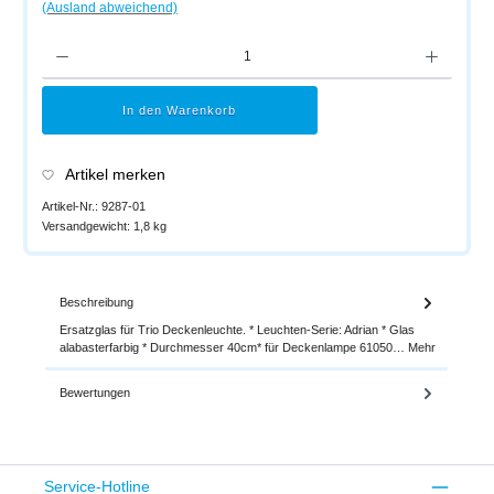
(Ausland abweichend)
Produkt Anzahl: Gib den gewünschten Wert ein oder benutze die Schaltflächen um di
In den Warenkorb
Artikel merken
Artikel-Nr.:
9287-01
Versandgewicht:
1,8 kg
Beschreibung
Ersatzglas für Trio Deckenleuchte. * Leuchten-Serie: Adrian * Glas
alabasterfarbig * Durchmesser 40cm* für Deckenlampe 61050…
Mehr
Bewertungen
Service-Hotline