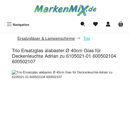
Zum Hauptinhalt springen
Du hast 0 Produkte a
Navigation
Ersatzgläser & Lampenschirme
Trio
Trio Ersatzglas alabaster Ø 40cm Glas für
Deckenleuchte Adrian zu 6105021-01 600502104
600502107
Bildergalerie überspringen