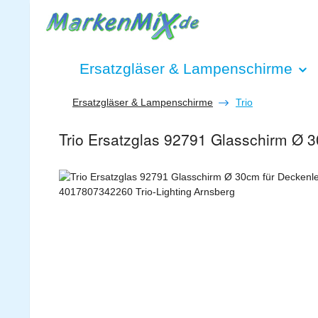
 Hauptinhalt springen
Zur Suche springen
Zur Hauptnavigation springen
Ersatzgläser & Lampenschirme
Ersatzgläser & Lampenschirme
Trio
Trio Ersatzglas 92791 Glasschirm Ø
Bildergalerie überspringen