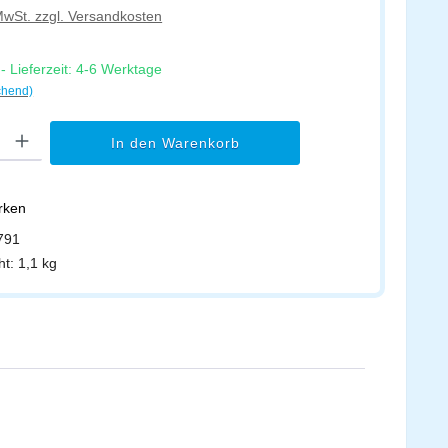
 MwSt. zzgl. Versandkosten
 Lieferzeit: 4-6 Werktage
chend)
l: Gib den gewünschten Wert ein oder benutze die Schaltflächen um di
In den Warenkorb
erken
791
ht:
1,1 kg