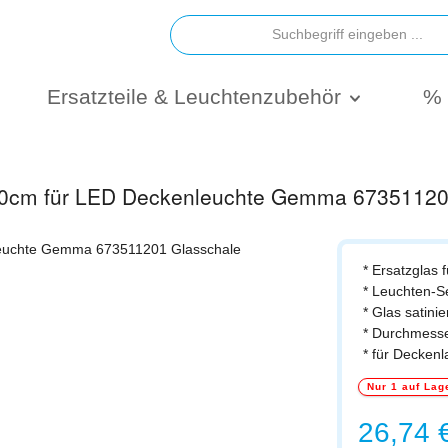
Ersatzteile & Leuchtenzubehör
% 
 30cm für LED Deckenleuchte Gemma 6735112
* Ersatzglas 
* Leuchten-
* Glas satinie
* Durchmess
* für Decke
Nur 1 auf Lag
Regulärer Prei
26,74 