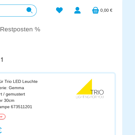
Du hast 0 Produkte auf dem Merkzett
0,00 €
Restposten %
01
für Trio LED Leuchte
Serie: Gemma
rt / gemustert
er 30cm
nlampe 673511201
er
s:
€