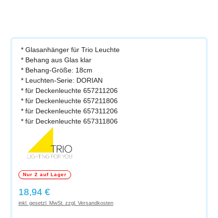
* Glasanhänger für Trio Leuchte
* Behang aus Glas klar
* Behang-Größe: 18cm
* Leuchten-Serie: DORIAN
* für Deckenleuchte 657211206
* für Deckenleuchte 657211806
* für Deckenleuchte 657311206
* für Deckenleuchte 657311806
Nur 2 auf Lager
Regulärer Preis:
18,94 €
inkl. gesetzl. MwSt. zzgl. Versandkosten