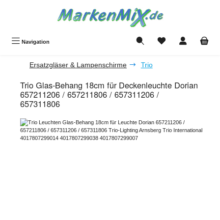
Zum Hauptinhalt springen
Du hast 0 Produkte a
Navigation
Ersatzgläser & Lampenschirme
Trio
Trio Glas-Behang 18cm für Deckenleuchte Dorian
657211206 / 657211806 / 657311206 /
657311806
Bildergalerie überspringen