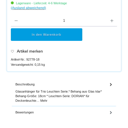
Lagerware - Lieferzeit: 4-6 Werktage
(Ausland abweichend)
Produkt Anzahl: Gib den gewünschten Wert ein oder benutze die Schaltflächen um di
In den Warenkorb
Artikel merken
Artikel-Nr.:
92778-18
Versandgewicht:
0,15 kg
Beschreibung
Glasanhänger für Trio Leuchten Serie.* Behang aus Glas klar*
Behang-Größe: 18cm * Leuchten-Serie: DORIAN* für
Deckenleuchte…
Mehr
Bewertungen