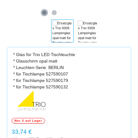
* Glas für Trio LED Tischleuchte
* Glasschirm opal matt
* Leuchten-Serie: BERLIN
* für Tischlampe 527590107
* für Tischlampe 527590179
* für Tischlampe 527590132
Nur 3 auf Lager
Regulärer Preis:
33,74 €