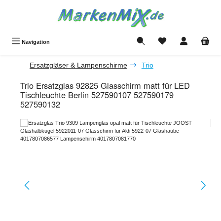
Zum Hauptinhalt springen
Du hast 0 Produkte a
Navigation
Ersatzgläser & Lampenschirme
Trio
Trio Ersatzglas 92825 Glasschirm matt für LED
Tischleuchte Berlin 527590107 527590179
527590132
Bildergalerie überspringen