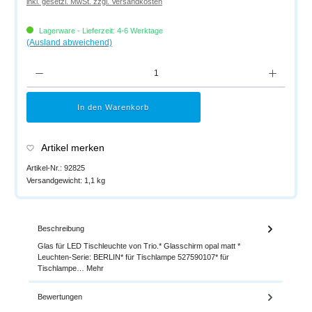
inkl. gesetzl. MwSt. zzgl. Versandkosten
Lagerware - Lieferzeit: 4-6 Werktage
(Ausland abweichend)
Produkt Anzahl: Gib den gewünschten Wert ein oder benutze die Schaltflächen um di
In den Warenkorb
Artikel merken
Artikel-Nr.:
92825
Versandgewicht:
1,1 kg
Beschreibung
Glas für LED Tischleuchte von Trio.* Glasschirm opal matt *
Leuchten-Serie: BERLIN* für Tischlampe 527590107* für
Tischlampe…
Mehr
Bewertungen