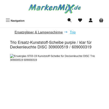
Zum Hauptinhalt springen
Du hast 0 Produkte a
Navigation
Ersatzgläser & Lampenschirme
Trio
Trio Ersatz-Kunststoff-Scheibe purple / klar für
Deckenleuchte DISC 309000519 / 609000319
Bildergalerie überspringen