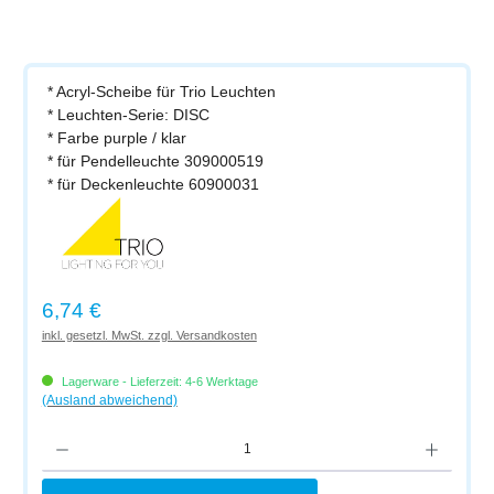
* Acryl-Scheibe für Trio Leuchten
* Leuchten-Serie: DISC
* Farbe purple / klar
* für Pendelleuchte 309000519
* für Deckenleuchte 60900031
Regulärer Preis:
6,74 €
inkl. gesetzl. MwSt. zzgl. Versandkosten
Lagerware - Lieferzeit: 4-6 Werktage
(Ausland abweichend)
Produkt Anzahl: Gib den gewünschten Wert ein oder benutze die Schaltflächen um di