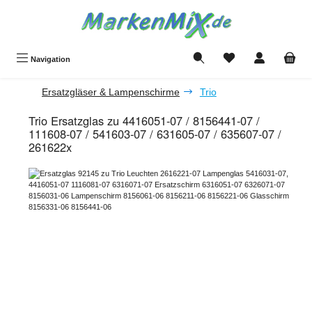
Zum Hauptinhalt springen
Du hast 0 Produkte a
Navigation
Ersatzgläser & Lampenschirme
Trio
Trio Ersatzglas zu 4416051-07 / 8156441-07 /
111608-07 / 541603-07 / 631605-07 / 635607-07 /
261622x
Bildergalerie überspringen