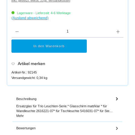
inkl. gesetzl. MwSt. zzgl. Versandkosten
Lagerware - Lieferzeit: 4-6 Werktage
(Ausland abweichend)
Produkt Anzahl: Gib den gewünschten Wert ein oder benutze die Schaltflächen um di
In den Warenkorb
Artikel merken
Artikel-Nr.:
92145
Versandgewicht:
0,34 kg
Beschreibung
Ersatzglas für Trio Leuchten-Serie.* Glasschirm matt/klar * für
Wandleuchte 2616221-07* für Tischleuchte 5416031-07* für Ste…
Mehr
Bewertungen